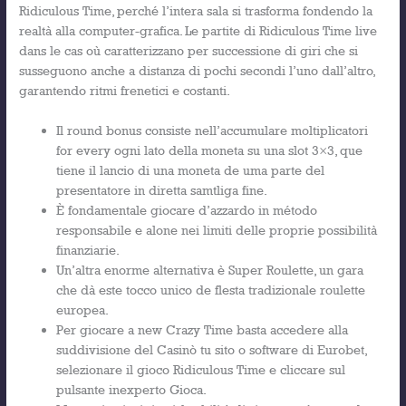
Ridiculous Time, perché l’intera sala si trasforma fondendo la
realtà alla computer-grafica. Le partite di Ridiculous Time live
dans le cas où caratterizzano per successione di giri che si
susseguono anche a distanza di pochi secondi l’uno dall’altro,
garantendo ritmi frenetici e costanti.
Il round bonus consiste nell’accumulare moltiplicatori
for every ogni lato della moneta su una slot 3×3, que
tiene il lancio di una moneta de uma parte del
presentatore in diretta samtliga fine.
È fondamentale giocare d’azzardo in método
responsabile e alone nei limiti delle proprie possibilità
finanziarie.
Un’altra enorme alternativa è Super Roulette, un gara
che dà este tocco unico de flesta tradizionale roulette
europea.
Per giocare a new Crazy Time basta accedere alla
suddivisione del Casinò tu sito o software di Eurobet,
selezionare il gioco Ridiculous Time e cliccare sul
pulsante inexperto Gioca.