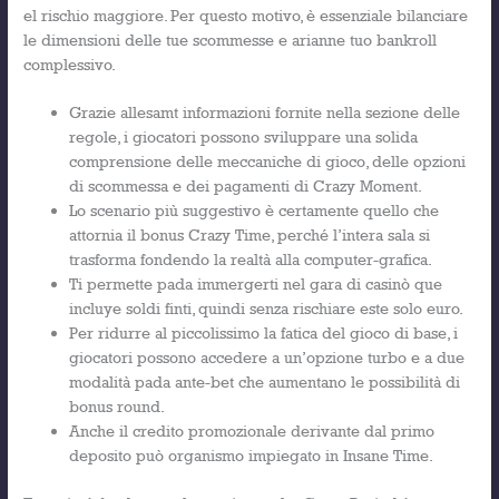
el rischio maggiore. Per questo motivo, è essenziale bilanciare
le dimensioni delle tue scommesse e arianne tuo bankroll
complessivo.
Grazie allesamt informazioni fornite nella sezione delle
regole, i giocatori possono sviluppare una solida
comprensione delle meccaniche di gioco, delle opzioni
di scommessa e dei pagamenti di Crazy Moment.
Lo scenario più suggestivo è certamente quello che
attornia il bonus Crazy Time, perché l’intera sala si
trasforma fondendo la realtà alla computer-grafica.
Ti permette pada immergerti nel gara di casinò que
incluye soldi finti, quindi senza rischiare este solo euro.
Per ridurre al piccolissimo la fatica del gioco di base, i
giocatori possono accedere a un’opzione turbo e a due
modalità pada ante-bet che aumentano le possibilità di
bonus round.
Anche il credito promozionale derivante dal primo
deposito può organismo impiegato in Insane Time.