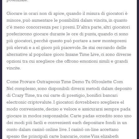
Giocare in orari non di apice, quando il misura di giocatori è
minore, può aumentare le possibilità dalam vincita, in quanto
c’è meno concorrenza per i premi. D’altra parte, altri giocatori
preferiscono giocare durante le ore di punta, quando ci sono
più giocatori, perché questo può portare a new montepremi
più elevati e a el gioco più piacevole. Se stai cercando delle
alternative al popolare gioco Insane Time Live, ci sono diverse
opzioni tra cui scegliere che offrono emozioni simili e grandi
vincite.
Come Provare Outrageous Time Demo Tu 00roulette Com
Nel complesso, sono disponibili diversi metodi dalam deposito
di Crazy Time, tra cui carte di prestigio, bonifici bancari
electronic criptovalute. I giocatori dovrebbero scegliere el
modo conveniente, deciso e veloce e assicurarsi sempre pada
giocare in modos responsabile. Carte pada» «credito sono uno
dei modi più facili e convenienti each depositare fondi in un
conto dalam casinò online live. I casinò on-line accettano
spesso the principali carte bancarie, come Visa elizabeth