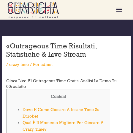
Ir
Men
al
contenido
prin
«Outrageous Time Risultati,
Statistiche & Live Stream
/
crazy time
/ Por
admin
Gioca Live Al Outrageous Time Gratis: Analisi La Demo Tu
00roulette
Content
Dove E Come Giocare A Insane Time Su
Eurobet
Qual È Il Momento Migliore Per Giocare A
Crazy Time?