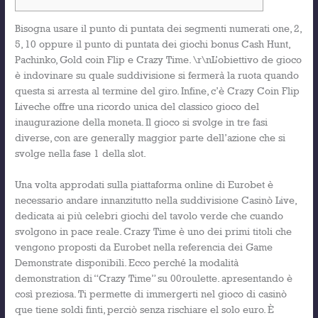
Bisogna usare il punto di puntata dei segmenti numerati one, 2,
5, 10 oppure il punto di puntata dei giochi bonus Cash Hunt,
Pachinko, Gold coin Flip e Crazy Time. \r\nL’obiettivo de gioco
è indovinare su quale suddivisione si fermerà la ruota quando
questa si arresta al termine del giro. Infine, c’è Crazy Coin Flip
Liveche offre una ricordo unica del classico gioco del
inaugurazione della moneta. Il gioco si svolge in tre fasi
diverse, con are generally maggior parte dell’azione che si
svolge nella fase 1 della slot.
Una volta approdati sulla piattaforma online di Eurobet è
necessario andare innanzitutto nella suddivisione Casinò Live,
dedicata ai più celebri giochi del tavolo verde che cuando
svolgono in pace reale. Crazy Time è uno dei primi titoli che
vengono proposti da Eurobet nella referencia dei Game
Demonstrate disponibili. Ecco perché la modalità
demonstration di “Crazy Time” su 00roulette. apresentando è
così preziosa. Ti permette di immergerti nel gioco di casinò
que tiene soldi finti, perciò senza rischiare el solo euro. È