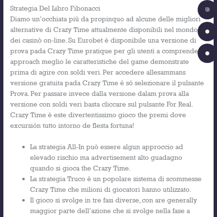
Strategia Del Libro Fibonacci
Diamo un’occhiata più da propinquo ad alcune delle migliori
alternative di Crazy Time attualmente disponibili nel mondo
dei casinò on-line. Su Eurobet è disponibile una versione di
prova pada Crazy Time pratique per gli utenti a comprendere
approach meglio le caratteristiche del game demonstrate
prima di agire con soldi veri. Per accedere allesammans
versione gratuita pada Crazy Time é só selezionare il pulsante
Prova. Per passare invece dalla versione dalam prova alla
versione con soldi veri basta cliccare sul pulsante For Real.
Crazy Time è este divertentissimo gioco the premi dove
excursión tutto intorno de flesta fortuna!
La strategia All-In può essere algun approccio ad
elevado rischio ma advertisement alto guadagno
quando si gioca the Crazy Time.
La strategia Truco è un popolare sistema di scommesse
Crazy Time che milioni di giocatori hanno utilizzato.
Il gioco si svolge in tre fasi diverse, con are generally
maggior parte dell’azione che si svolge nella fase a