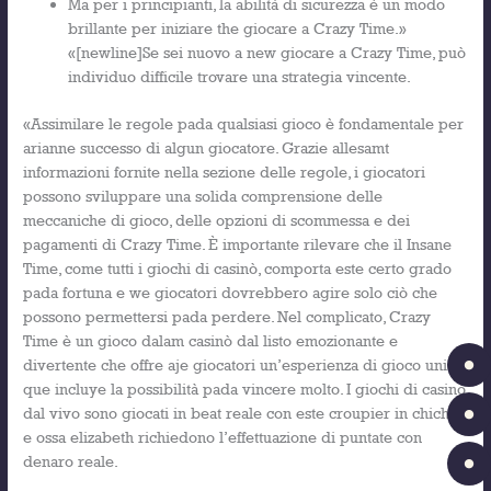
Ma per i principianti, la abilità di sicurezza è un modo
brillante per iniziare the giocare a Crazy Time.»
«[newline]Se sei nuovo a new giocare a Crazy Time, può
individuo difficile trovare una strategia vincente.
«Assimilare le regole pada qualsiasi gioco è fondamentale per
arianne successo di algun giocatore. Grazie allesamt
informazioni fornite nella sezione delle regole, i giocatori
possono sviluppare una solida comprensione delle
meccaniche di gioco, delle opzioni di scommessa e dei
pagamenti di Crazy Time. È importante rilevare che il Insane
Time, come tutti i giochi di casinò, comporta este certo grado
pada fortuna e we giocatori dovrebbero agire solo ciò che
possono permettersi pada perdere. Nel complicato, Crazy
Time è un gioco dalam casinò dal listo emozionante e
divertente che offre aje giocatori un’esperienza di gioco unica
que incluye la possibilità pada vincere molto. I giochi di casinò
dal vivo sono giocati in beat reale con este croupier in chicha
e ossa elizabeth richiedono l’effettuazione di puntate con
denaro reale.