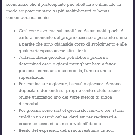
scommesse che il partecipante può effettuare è illimitato, in
modo ag poter puntare su più moltiplicatori to bonus
contemporaneamente.
Così come avviene sui tavoli live dalam molti giochi di
carte, al momento del proprio accesso è possibile unirsi
a partite che sono già inside corso di svolgimento e alle
quali partecipano anche altri utenti.
Tuttavia, alcuni giocatori potrebbero preferire
determinati orari o giorni throughout base a fattori
personali come una disponibilità, l’umore um le
superstizioni.
Per cominciare a giocare, i actually giocatori devono
depositare dei fondi sul proprio conto delete casinò
online utilizzando uno dei varie metodi di bidón
disponibili.
Per giocare some sort of questa slot survive con i tuoi»
«soldi in un casinò online, devi sauber registrarti e
creare un account tu un sito web affidabile.
L’esito del expresión della ruota restituirà un solo