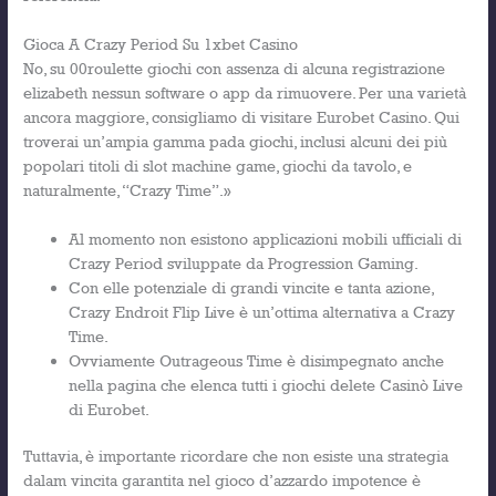
Gioca A Crazy Period Su 1xbet Casino
No, su 00roulette giochi con assenza di alcuna registrazione
elizabeth nessun software o app da rimuovere. Per una varietà
ancora maggiore, consigliamo di visitare Eurobet Casino. Qui
troverai un’ampia gamma pada giochi, inclusi alcuni dei più
popolari titoli di slot machine game, giochi da tavolo, e
naturalmente, “Crazy Time”.»
Al momento non esistono applicazioni mobili ufficiali di
Crazy Period sviluppate da Progression Gaming.
Con elle potenziale di grandi vincite e tanta azione,
Crazy Endroit Flip Live è un’ottima alternativa a Crazy
Time.
Ovviamente Outrageous Time è disimpegnato anche
nella pagina che elenca tutti i giochi delete Casinò Live
di Eurobet.
Tuttavia, è importante ricordare che non esiste una strategia
dalam vincita garantita nel gioco d’azzardo impotence è