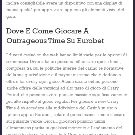
inoltre consigliabile avere un dispositivo con una display di
buona qualità per apprezzare appieno gli elementi visivi del
gara.
Dove E Come Giocare A
Outrageous Time Su Eurobet
I diversi casinò on the web hanno limiti varie per le opzioni di
scommessa. Diversi fattori possono influenzare questi limiti,
compresa tra cui le politiche interne del casinò, le normative
della sua giurisdizione e il payout massimo che è dedotto a
offrire for every ogni gioco. Alcuni casinò online possono
anche offrire delle versioni ad alto tasso di gioco di Crazy
Period, che possono avere puntate massime significativamente
più alte rispetto al gioco regular. Per giocare a new Crazy
Time é só accedere alla suddivisione del Casinò su sito o
iphone app di Eurobet, isolare il gioco Insane Time e cliccare
sul pulsante verde Gioca. I giocatori possono unirsi
allesammans partita in qualsiasi momento e l’andamento del
gioco è lo stesso for every tutti. Ogni presente riceve le»