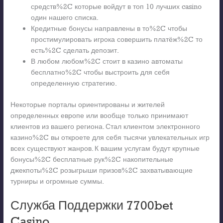
средств%2C которые войдут в топ 10 лучших casino
один нашего списка.
Кредитные бонусы направлены в то%2C чтобы
простимулировать игрока совершить платёж%2C то
есть%2C сделать депозит.
В любом любом%2C стоит в казино автоматы
бесплатно%2C чтобы выстроить для себя
определенную стратегию.
Некоторые порталы ориентированы и жителей
определенных европе или вообще только принимают
клиентов из вашего региона. Стал клиентом электронного
казино%2C вы откроете для себя тысячи увлекательных игр
всех существуют жанров. К вашим услугам будут крупные
бонусы%2C бесплатные рук%2C накопительные
джекпоты%2C розыгрыши призов%2C захватывающие
турниры и огромные суммы.
Служба Поддержки 7700bet
Casino