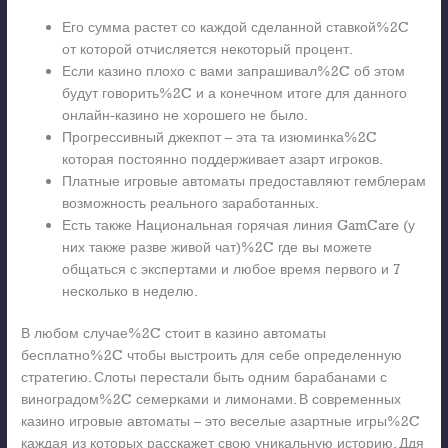
Его сумма растет со каждой сделанной ставкой%2C
от которой отчисляется некоторый процент.
Если казино плохо с вами запрашивал%2C об этом
будут говорить%2C и а конечном итоге для данного
онлайн-казино не хорошего не было.
Прогрессивный джекпот – эта та изюминка%2C
которая постоянно поддерживает азарт игроков.
Платные игровые автоматы предоставляют гемблерам
возможность реального заработанных.
Есть также Национальная горячая линия GamCare (у
них также разве живой чат)%2C где вы можете
общаться с экспертами и любое время первого и 7
несколько в неделю.
В любом случае%2C стоит в казино автоматы
бесплатно%2C чтобы выстроить для себе определенную
стратегию. Слоты перестали быть одним барабанами с
виноградом%2C семерками и лимонами. В современных
казино игровые автоматы – это веселые азартные игры%2C
каждая из которых расскажет свою уникальную историю. Ддя