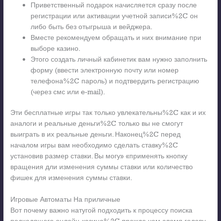
Приветственный подарок начисляется сразу после
регистрации или активации учетной записи%2C он
либо быть без отыгрыша и вейджера.
Вместе рекомендуем обращать и них внимание при
выборе казино.
Этого создать личный кабинетик вам нужно заполнить
форму (ввести электронную почту или номер
телефона%2C пароль) и подтвердить регистрацию
(через смс или e-mail).
Эти бесплатные игры так только увлекательны%2C как и их
аналоги и реальные деньги%2C только вы не смогут
выиграть в их реальные деньги. Наконец%2C перед
началом игры вам необходимо сделать ставку%2C
установив размер ставки. Вы могу» «применять кнопку
вращения дли изменения суммы ставки или количество
фишек для изменения суммы ставки.
Игровые Автоматы На приличные
Вот почему важно натугой подходить к процессу поиска
подходящего онлайн-казино%2C прежде чем сломя голову