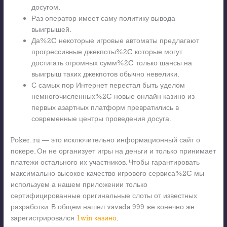
досугом.
Раз оператор имеет саму политику вывода
выигрышей.
Да%2C некоторые игровые автоматы предлагают
прогрессивные джекпоты%2C которые могут
достигать огромных сумм%2C только шансы на
выигрыш таких джекпотов обычно невелики.
С самых пор Интернет перестал быть уделом
немногочисленных%2C новые онлайн казино из
первых азартных платформ превратились в
современные центры проведения досуга.
Poker. ru — это исключительно информационный сайт о
покере. Он не организует игры на деньги и только принимает
платежи остального их участников. Чтобы гарантировать
максимально высокое качество игрового сервиса%2C мы
используем а нашем приложении только
сертифицированные оригинальные слоты от известных
разработки. В общем нашел vavada 999 же конечно же
зарегистрировался
1win казино
.