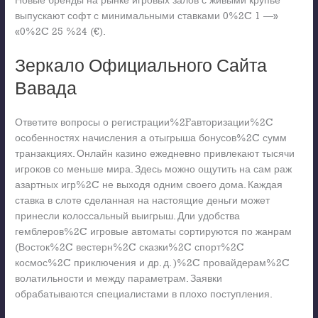
выпускают софт с минимальными ставками 0%2C 1 —»
«0%2C 25 %24 (€).
Зеркало Официального Сайта
Вавада
Ответите вопросы о регистрации%2Fавторизации%2C
особенностях начисления а отыгрыша бонусов%2C сумм
транзакциях. Онлайн казино ежедневно привлекают тысячи
игроков со меньше мира. Здесь можно ощутить на сам раж
азартных игр%2C не выходя одним своего дома. Каждая
ставка в слоте сделанная на настоящие деньги может
принесли колоссальный выигрыш. Дли удобства
гемблеров%2C игровые автоматы сортируются по жанрам
(Восток%2C вестерн%2C сказки%2C спорт%2C
космос%2C приключения и др. д. )%2C провайдерам%2C
волатильности и между параметрам. Заявки
обрабатываются специалистами в плохо поступления.