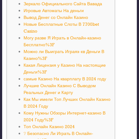
Зеркало Официального Сайта Вавада
Игровые Автоматы На деньги
Вывод Денег со Онлайн Казино
Новые Бесплатные Слоты В 7700bet
Casino
Могу разве Я Играть в Онлайн-казино
Бесплатно%3F
Можно ли Выиграть Играя» «в Деньги В
Казино%3F
Какая Лицензия у Казино На настоящие
Деньги%3F
самые Казино На кварплату В 2024 году
Лучшие Онлайн Казино С Выводом
Реальных Денег и Карту
Как Мы имели Топ Лучших Онлайн Казино
В 2024 Году
Кому Нужны Обзоры Интернет-казино В
2024 Году%3F
Топ Онлайн Казино 2024
❔ Безопасно Ли Играть В Онлайн-