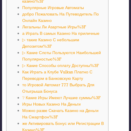
казино%3F
Популярные Игровые Автоматы
добро Пожаловать На Путеводитель По
Онлайн Казино
Легальны Ли Азартные Игры%3F
а Играть В самых Казино На приличные
▷ такие Казино С небольшим
Депозитом%3F
▷ Какие Слоты Пользуются Наибольшей
Популярностью%3F
▷ Какие Способы оплату Доступны%3F
Как Играть а Клубе Vulkan Платно С
Переводом в Банковскую Карту
то Игровой Автомат 777 Выбрать Для
Отыгрыша Бонуса
❔ Какие Игры Имеют Лучшие суммы%3F
Игры Новых Казино На Деньги
Можно разве Скачать Казино на Деньги
На Смартфон%3F
же Активировать Бонус или Регистрации В
Казино%3F