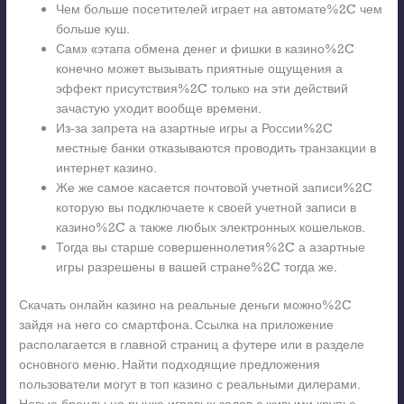
Чем больше посетителей играет на автомате%2C чем
больше куш.
Сам» «этапа обмена денег и фишки в казино%2C
конечно может вызывать приятные ощущения а
эффект присутствия%2C только на эти действий
зачастую уходит вообще времени.
Из-за запрета на азартные игры а России%2C
местные банки отказываются проводить транзакции в
интернет казино.
Же же самое касается почтовой учетной записи%2C
которую вы подключаете к своей учетной записи в
казино%2C а также любых электронных кошельков.
Тогда вы старше совершеннолетия%2C а азартные
игры разрешены в вашей стране%2C тогда же.
Скачать онлайн казино на реальные деньги можно%2C
зайдя на него со смартфона. Ссылка на приложение
располагается в главной страниц а футере или в разделе
основного меню. Найти подходящие предложения
пользователи могут в топ казино с реальными дилерами.
Новые бренды на рынке игровых залов с живыми крупье