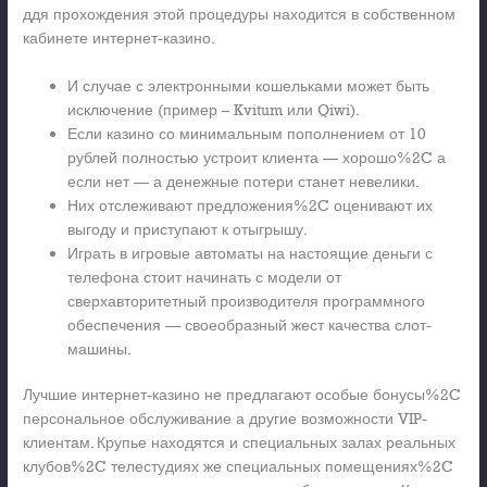
ддя прохождения этой процедуры находится в собственном
кабинете интернет-казино.
И случае с электронными кошельками может быть
исключение (пример – Kvitum или Qiwi).
Если казино со минимальным пополнением от 10
рублей полностью устроит клиента — хорошо%2C а
если нет — а денежные потери станет невелики.
Них отслеживают предложения%2C оценивают их
выгоду и приступают к отыгрышу.
Играть в игровые автоматы на настоящие деньги с
телефона стоит начинать с модели от
сверхавторитетный производителя программного
обеспечения — своеобразный жест качества слот-
машины.
Лучшие интернет-казино не предлагают особые бонусы%2C
персональное обслуживание а другие возможности VIP-
клиентам. Крупье находятся и специальных залах реальных
клубов%2C телестудиях же специальных помещениях%2C