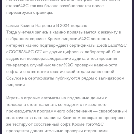
ставок%2C так как баланс возобновляется после
перезагрузки страницы.
самые Казино На деньги В 2024 недавно
Тогда учетная запись в казино привязывается к аккаунту в
выбранном сервисе. Кроме лицензии%2C честность
интернет казино подтверждают сертификаты iTech Labs%2C
eCOGRA%2C GLI же других цифровых лабораторий. Они
выдаются псевдорасследование аудита и тестирования
генератора случайных чисел%2C проверки надежности
софта и соответствия фактической отдачи заявленной.
Ссылки на сертификаты публикуются рядом с валидатором
лицензии.
Играть в игровые автоматы на подлинные деньги с
телефона стоит начинать со модели от известного
производителя программного обеспечения — своеобразный
знак качества слот-машины. Казино многократно проверяют
же тестируют собственный софт. Кроме того%2C
проводятся дополнительные проверки сторонними