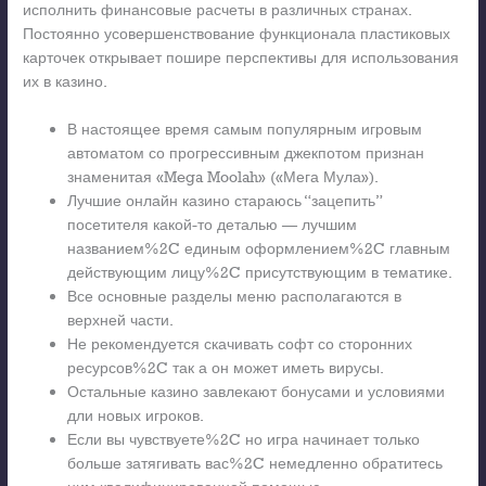
исполнить финансовые расчеты в различных странах.
Постоянно усовершенствование функционала пластиковых
карточек открывает пошире перспективы для использования
их в казино.
В настоящее время самым популярным игровым
автоматом со прогрессивным джекпотом признан
знаменитая «Mega Moolah» («Мега Мула»).
Лучшие онлайн казино стараюсь “зацепить”
посетителя какой-то деталью — лучшим
названием%2C единым оформлением%2C главным
действующим лицу%2C присутствующим в тематике.
Все основные разделы меню располагаются в
верхней части.
Не рекомендуется скачивать софт со сторонних
ресурсов%2C так а он может иметь вирусы.
Остальные казино завлекают бонусами и условиями
дли новых игроков.
Если вы чувствуете%2C но игра начинает только
больше затягивать вас%2C немедленно обратитесь