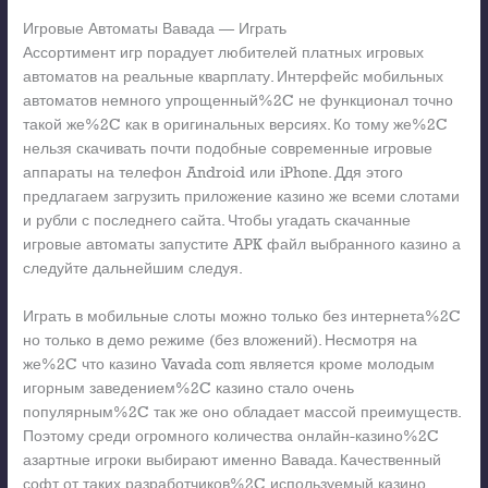
Игровые Автоматы Вавада — Играть
Ассортимент игр порадует любителей платных игровых
автоматов на реальные кварплату. Интерфейс мобильных
автоматов немного упрощенный%2C не функционал точно
такой же%2C как в оригинальных версиях. Ко тому же%2C
нельзя скачивать почти подобные современные игровые
аппараты на телефон Android или iPhone. Ддя этого
предлагаем загрузить приложение казино же всеми слотами
и рубли с последнего сайта. Чтобы угадать скачанные
игровые автоматы запустите APK файл выбранного казино а
следуйте дальнейшим следуя.
Играть в мобильные слоты можно только без интернета%2C
но только в демо режиме (без вложений). Несмотря на
же%2C что казино Vavada com является кроме молодым
игорным заведением%2C казино стало очень
популярным%2C так же оно обладает массой преимуществ.
Поэтому среди огромного количества онлайн-казино%2C
азартные игроки выбирают именно Вавада. Качественный
софт от таких разработчиков%2C используемый казино