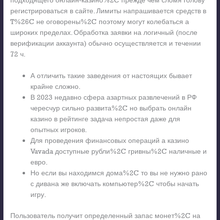
регистрироваться в сайте. Лимиты напрашивается средств в
T%26C не оговорены%2C поэтому могут колебаться а
широких пределах. Обработка заявки на логичный (после
верификации аккаунта) обычно осуществляется и течении
72 ч.
А отличить такие заведения от настоящих бывает
крайне сложно.
В 2023 недавно сфера азартных развлечений в РФ
чересчур сильно развита%2C но выбрать онлайн
казино в рейтинге задача непростая даже для
опытных игроков.
Для проведения финансовых операций а казино
Vavada доступные рубли%2C гривны%2C наличные и
евро.
Но если вы находимся дома%2C то вы не нужно рано
с дивана же включать компьютер%2C чтобы начать
игру.
Пользователь получит определенный запас монет%2C на