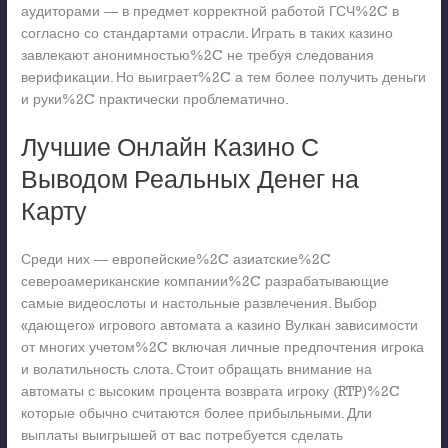
аудиторами — в предмет корректной работой ГСЧ%2C в
согласно со стандартами отрасли. Играть в таких казино
завлекают анонимностью%2C не требуя следования
верификации. Но выиграет%2C а тем более получить деньги
и руки%2C практически проблематично.
Лучшие Онлайн Казино С
Выводом Реальных Денег на
Карту
Среди них — европейские%2C азиатские%2C
североамериканские компании%2C разрабатывающие
самые видеослоты и настольные развлечения. Выбор
«дающего» игрового автомата а казино Вулкан зависимости
от многих учетом%2C включая личные предпочтения игрока
и волатильность слота. Стоит обращать внимание на
автоматы с высоким процента возврата игроку (RTP)%2C
которые обычно считаются более прибыльными. Дли
выплаты выигрышей от вас потребуется сделать