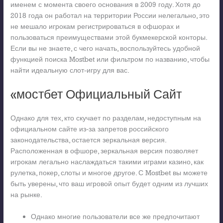
именем с момента своего основания в 2009 году. Хотя до
2018 года он работал на территории России нелегально, это
не мешало игрокам регистрироваться в офшорах и
пользоваться преимуществами этой букмекерской конторы.
Если вы не знаете, с чего начать, воспользуйтесь удобной
функцией поиска Mostbet или фильтром по названию, чтобы
найти идеальную слот-игру для вас.
«мостбет Официальный Сайт
Однако для тех, кто скучает по разделам, недоступным на
официальном сайте из-за запретов российского
законодательства, остается зеркальная версия.
Расположенная в офшоре, зеркальная версия позволяет
игрокам легально наслаждаться такими играми казино, как
рулетка, покер, слоты и многое другое. С Mostbet вы можете
быть уверены, что ваш игровой опыт будет одним из лучших
на рынке.
Однако многие пользователи все же предпочитают