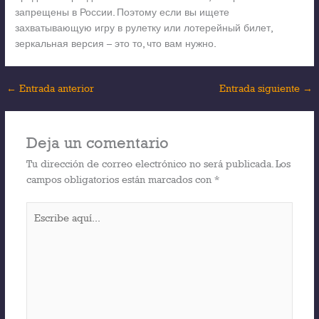
запрещены в России. Поэтому если вы ищете
захватывающую игру в рулетку или лотерейный билет,
зеркальная версия – это то, что вам нужно.
←
Entrada anterior
Entrada siguiente
→
Deja un comentario
Tu dirección de correo electrónico no será publicada.
Los
campos obligatorios están marcados con
*
Escribe
aquí...