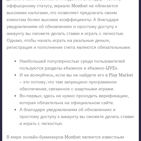
оффшорному статусу, зеркало Mostbet не облагается
высокими налогами, что позволяет предлагать своим
клиентам более высокие коэффициенты. А благодаря
уведомлениям об обновлениях и простому доступу к
аккаунту вы сможете делать ставки и играть с легкостью.
Однако, чтобы начать играть на реальные деньги,
регистрация и пополнение счета являются обязательными.
Наибольшей популярностью среди пользователей
пользуются разделы «Казино» и «Казино-LIVE».
И не волнуйтесь, если вы не найдете его в Play Market
– это потому, что там запрещено программное
обеспечение, связанное с азартными играми.
Во-первых, здесь не нужно проходить верификацию,
которая обязательна на официальном сайте.
А благодаря уведомлениям об обновлениях и
простому доступу к аккаунту вы сможете делать ставки
и играть с легкостью.
В мире онлайн-букмекеров Mostbet является известным