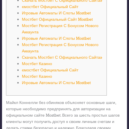
Скачать Мостбет С Официального Сайта»
«мостбет Официальный Сайт
Игровые Автоматы И Слоты Mostbet
Мостбет Официальный Сайт Mostbet
Мостбет Регистрация С Бонусом Нового
Аккаунта
Игровые Автоматы И Слоты Mostbet
Мостбет Регистрация С Бонусом Нового
Аккаунта
Скачать Мостбет С Официального Сайта»
Мостбет Казино
«мостбет Официальный Сайт
Мостбет Казино
Игровые Автоматы И Слоты Mostbet
Майкл Коннелли без обиняков объясняет основные шаги,
которые необходимо предпринять для авторизации на
официальном сайте Mostbet. Всего за шесть простых шагов
клиенты могут получить доступ к своим личным счетам и
делать ставки безопасно и надежно. Благодаря своему