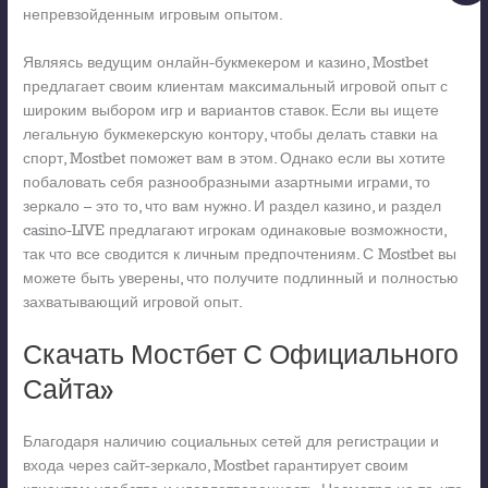
непревзойденным игровым опытом.
Являясь ведущим онлайн-букмекером и казино, Mostbet
предлагает своим клиентам максимальный игровой опыт с
широким выбором игр и вариантов ставок. Если вы ищете
легальную букмекерскую контору, чтобы делать ставки на
спорт, Mostbet поможет вам в этом. Однако если вы хотите
побаловать себя разнообразными азартными играми, то
зеркало – это то, что вам нужно. И раздел казино, и раздел
casino-LIVE предлагают игрокам одинаковые возможности,
так что все сводится к личным предпочтениям. С Mostbet вы
можете быть уверены, что получите подлинный и полностью
захватывающий игровой опыт.
Скачать Мостбет С Официального
Сайта»
Благодаря наличию социальных сетей для регистрации и
входа через сайт-зеркало, Mostbet гарантирует своим