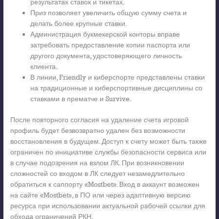
результатах ставок и тикетах.
Приз позволяет увеличить общую сумму счета и
делать более крупные ставки.
Администрация букмекерской конторы вправе
затребовать предоставление копии паспорта или
другого документа, удостоверяющего личность
клиента.
В линии, Friendly и киберспорте представлены ставки
на традиционные и киберспортивные дисциплины со
ставками в прематче и Survive.
После повторного согласия на удаление счета игровой
профиль будет безвозвратно удален без возможности
восстановления в будущем. Доступ к счету может быть также
ограничен по инициативе службы безопасности сервиса или
в случае подозрения на взлом ЛК. При возникновении
сложностей со входом в ЛК следует незамедлительно
обратиться к саппорту «Mostbet». Вход в аккаунт возможен
на сайте «Mostbet», в ПО или через адаптивную версию
ресурса при использовании актуальной рабочей ссылки для
обхода ограничений РКН.