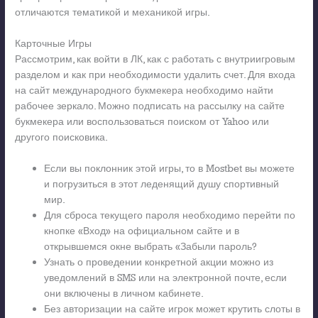
отличаются тематикой и механикой игры.
Карточные Игры
Рассмотрим, как войти в ЛК, как с работать с внутриигровым
разделом и как при необходимости удалить счет. Для входа
на сайт международного букмекера необходимо найти
рабочее зеркало. Можно подписать на рассылку на сайте
букмекера или воспользоваться поиском от Yahoo или
другого поисковика.
Если вы поклонник этой игры, то в Mostbet вы можете
и погрузиться в этот леденящий душу спортивный
мир.
Для сброса текущего пароля необходимо перейти по
кнопке «Вход» на официальном сайте и в
открывшемся окне выбрать «Забыли пароль?
Узнать о проведении конкретной акции можно из
уведомлений в SMS или на электронной почте, если
они включены в личном кабинете.
Без авторизации на сайте игрок может крутить слоты в