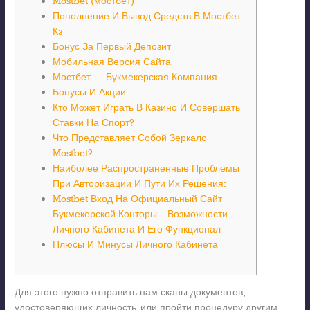
Mostbet (мостбет)
Пополнение И Вывод Средств В Мостбет
Кз
Бонус За Первый Депозит
Мобильная Версия Сайта
Мостбет — Букмекерская Компания
Бонусы И Акции
Кто Может Играть В Казино И Совершать
Ставки На Спорт?
Что Представляет Собой Зеркало
Mostbet?
Наиболее Распространенные Проблемы
При Авторизации И Пути Их Решения:
Mostbet Вход На Официальный Сайт
Букмекерской Конторы – Возможности
Личного Кабинета И Его Функционал
Плюсы И Минусы Личного Кабинета
Для этого нужно отправить нам сканы документов,
удостоверяющих личность, или пройти процедуру другим