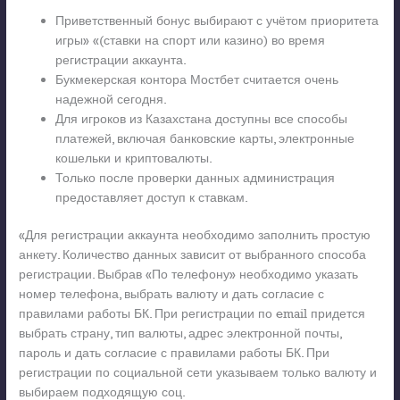
Приветственный бонус выбирают с учётом приоритета
игры» «(ставки на спорт или казино) во время
регистрации аккаунта.
Букмекерская контора Мостбет считается очень
надежной сегодня.
Для игроков из Казахстана доступны все способы
платежей, включая банковские карты, электронные
кошельки и криптовалюты.
Только после проверки данных администрация
предоставляет доступ к ставкам.
«Для регистрации аккаунта необходимо заполнить простую
анкету. Количество данных зависит от выбранного способа
регистрации. Выбрав «По телефону» необходимо указать
номер телефона, выбрать валюту и дать согласие с
правилами работы БК. При регистрации по email придется
выбрать страну, тип валюты, адрес электронной почты,
пароль и дать согласие с правилами работы БК. При
регистрации по социальной сети указываем только валюту и
выбираем подходящую соц.