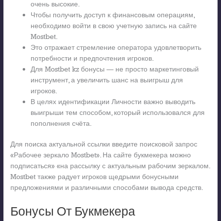
очень высокие.
Чтобы получить доступ к финансовым операциям,
необходимо войти в свою учетную запись на сайте
Mostbet.
Это отражает стремление оператора удовлетворить
потребности и предпочтения игроков.
Для Mostbet kz бонусы — не просто маркетинговый
инструмент, а увеличить шанс на выигрыш для
игроков.
В целях идентификации Личности важно выводить
выигрыши тем способом, который использовался для
пополнения счёта.
Для поиска актуальной ссылки введите поисковой запрос
«Рабочее зеркало Mostbet». На сайте букмекера можно
подписаться» «на рассылку с актуальным рабочим зеркалом.
Mostbet также радует игроков щедрыми бонусными
предложениями и различными способами вывода средств.
Бонусы От Букмекера