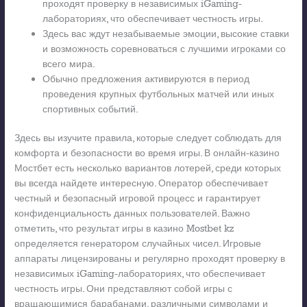
проходят проверку в независимых iGaming-
лабораториях, что обеспечивает честность игры.
Здесь вас ждут незабываемые эмоции, высокие ставки
и возможность соревноваться с лучшими игроками со
всего мира.
Обычно предложения активируются в период
проведения крупных футбольных матчей или иных
спортивных событий.
Здесь вы изучите правила, которые следует соблюдать для
комфорта и безопасности во время игры. В онлайн-казино
Мостбет есть несколько вариантов лотерей, среди которых
вы всегда найдете интересную. Оператор обеспечивает
честный и безопасный игровой процесс и гарантирует
конфиденциальность данных пользователей. Важно
отметить, что результат игры в казино Mostbet kz
определяется генератором случайных чисел. Игровые
аппараты лицензированы и регулярно проходят проверку в
независимых iGaming-лабораториях, что обеспечивает
честность игры. Они представляют собой игры с
вращающимися барабанами, различными символами и