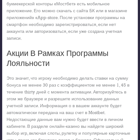
букмекерской конторы «Мостбет» есть мобильное
приложение. Его можно скачать с сайта БК или в магазине
приложений» «App-store. После установки программы на
смартфон необходимо зарегистрироваться, если нет
аккаунта или авторизоваться, если уже создана учетная
записи.
Акции В Рамках Программы
Лояльности
Это значит, что игроку необходимо делать ставки на сумму
бонуса не менее 30 раз с коэффициентом не менее 1, 45 в
течение thirty дней с момента активации. Авторизуйтесь в
этом же браузере и разрешите использование данных
учетной записи. Информация о в вашем аккаунте будет
автоматически передана на ваш счет в Mostbet.
Недостающие данные вам нужно будет ввести в личном
кабинете. В разделе онлайн-казино вы найдете широкий
выбор игр, включая слоты, рулетку и популярные карточные
игры, такие как блэкджек, покер и баккара. Официальный