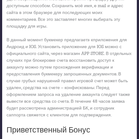
доступным способом. Сохранить моё имя, e mail и адрес
сайта в этом браузере для последующих моих
комментариев. Все это заставляет многих выбирать эту
площадку для игры.
В данный момент букмекер предлагает» «приложения для
Андроид и IOS. Установить приложение для IOS можно с
официального сайта, через магазин APP STORE. В отдельных
случаях при блокировке счета восстановить доступ к
аккаунту можно путем прохождения верификации и
предоставления букмекеру запрошенных документов. В
случае грубых нарушений правил игровой счет может быть
удален, средства на счете – конфискованы. Перед
оформлением запроса на удаление аккаунта следует также
вывести все средства со счета. В течение 48 часов заявка
будет рассмотрена администрацией БК, и сотрудник
саппорта свяжется с клиентом для подтверждения.
Приветственный Бонус