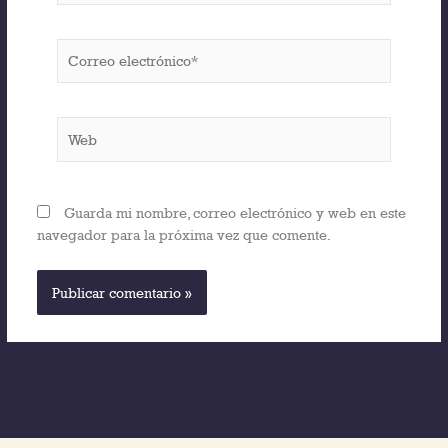
Correo
electrónico*
Web
Guarda mi nombre, correo electrónico y web en este
navegador para la próxima vez que comente.