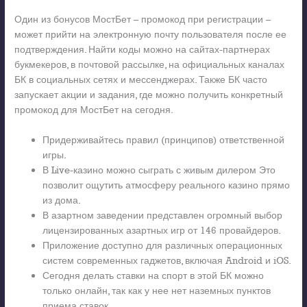
Один из бонусов МостБет – промокод при регистрации –
может прийти на электронную почту пользователя после ее
подтверждения. Найти коды можно на сайтах-партнерах
букмекеров, в почтовой рассылке, на официальных каналах
БК в социальных сетях и мессенджерах. Также БК часто
запускает акции и задания, где можно получить конкретный
промокод для МостБет на сегодня.
Придерживайтесь правил (принципов) ответственной
игры.
В Live-казино можно сыграть с живым дилером Это
позволит ощутить атмосферу реального казино прямо
из дома.
В азартном заведении представлен огромный выбор
лицензированных азартных игр от 146 провайдеров.
Приложение доступно для различных операционных
систем современных гаджетов, включая Android и iOS.
Сегодня делать ставки на спорт в этой БК можно
только онлайн, так как у нее нет наземных пунктов
приема ставок.