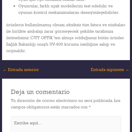
Oyuncular, farklı uçak modellerini test edebilir ve
oyunun kontrol mekanizmalarını deneyimleyebilirler.
ürünlerin kullanılmamış olması; eksiksiz tüm fatura ve nüshaları
ile birlikte ambalajı zarar görmeyecek şekilde tarafımıza
iletmelisiniz. CİTY OPTİK ‘ten almış» «olduğunuz bütün ürünler
Sağlık Bakanlığı onaylı UV-400 koruma özelliğine sahip ve
orijinaldir.
←
Entrada anterior
Entrada siguiente
→
Deja un comentario
Tu dirección de correo electrónico no será publicada.
Los
campos obligatorios están marcados con
*
Escribe
aquí...