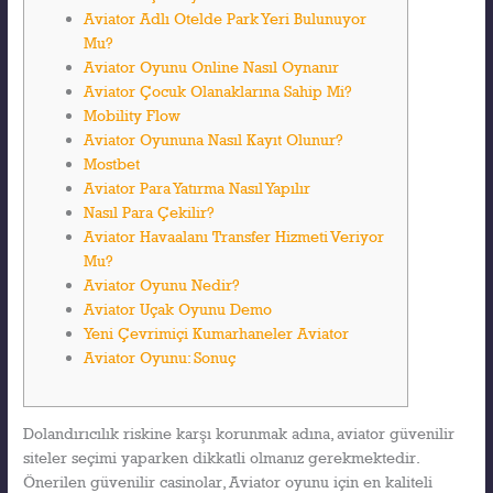
Aviator Adlı Otelde Park Yeri Bulunuyor
Mu?
Aviator Oyunu Online Nasıl Oynanır
Aviator Çocuk Olanaklarına Sahip Mi?
Mobility Flow
Aviator Oyununa Nasıl Kayıt Olunur?
Mostbet
Aviator Para Yatırma Nasıl Yapılır
Nasıl Para Çekilir?
Aviator Havaalanı Transfer Hizmeti Veriyor
Mu?
Aviator Oyunu Nedir?
Aviator Uçak Oyunu Demo
Yeni Çevrimiçi Kumarhaneler Aviator
Aviator Oyunu: Sonuç
Dolandırıcılık riskine karşı korunmak adına, aviator güvenilir
siteler seçimi yaparken dikkatli olmanız gerekmektedir.
Önerilen güvenilir casinolar, Aviator oyunu için en kaliteli