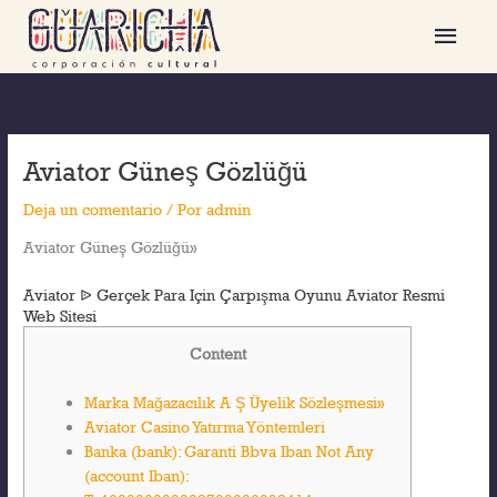
Ir
Men
al
contenido
prin
Aviator Güneş Gözlüğü
Deja un comentario
/ Por
admin
Aviator Güneş Gözlüğü»
Aviator ᐉ Gerçek Para Için Çarpışma Oyunu Aviator Resmi
Web Sitesi
Content
Marka Mağazacılık A Ş Üyelik Sözleşmesi»
Aviator Casino Yatırma Yöntemleri
Banka (bank): Garanti Bbva Iban Not Any
(account Iban):