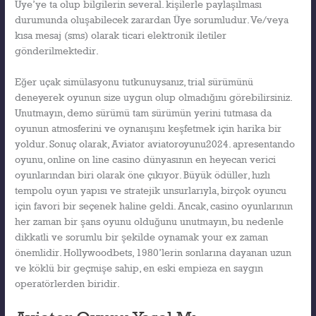
Üye’ye ta olup bilgilerin several. kişilerle paylaşılması
durumunda oluşabilecek zarardan Üye sorumludur. Ve/veya
kısa mesaj (sms) olarak ticari elektronik iletiler
gönderilmektedir.
Eğer uçak simülasyonu tutkunuysanız, trial sürümünü
deneyerek oyunun size uygun olup olmadığını görebilirsiniz.
Unutmayın, demo sürümü tam sürümün yerini tutmasa da
oyunun atmosferini ve oynanışını keşfetmek için harika bir
yoldur. Sonuç olarak, Aviator aviatoroyunu2024. apresentando
oyunu, online on line casino dünyasının en heyecan verici
oyunlarından biri olarak öne çıkıyor. Büyük ödüller, hızlı
tempolu oyun yapısı ve stratejik unsurlarıyla, birçok oyuncu
için favori bir seçenek haline geldi. Ancak, casino oyunlarının
her zaman bir şans oyunu olduğunu unutmayın, bu nedenle
dikkatli ve sorumlu bir şekilde oynamak your ex zaman
önemlidir. Hollywoodbets, 1980’lerin sonlarına dayanan uzun
ve köklü bir geçmişe sahip, en eski empieza en saygın
operatörlerden biridir.