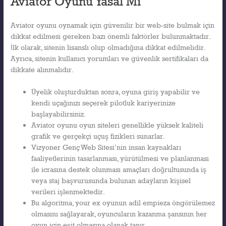
Aviator Oyunu Yasal Mı
Aviator oyunu oynamak için güvenilir bir web-site bulmak için
dikkat edilmesi gereken bazı önemli faktörler bulunmaktadır.
İlk olarak, sitenin lisanslı olup olmadığına dikkat edilmelidir.
Ayrıca, sitenin kullanıcı yorumları ve güvenlik sertifikaları da
dikkate alınmalıdır.
Üyelik oluşturduktan sonra, oyuna giriş yapabilir ve
kendi uçağınızı seçerek pilotluk kariyerinize
başlayabilirsiniz.
Aviator oyunu oyun siteleri genellikle yüksek kaliteli
grafik ve gerçekçi uçuş fizikleri sunarlar.
Vizyoner Genç Web Sitesi’nin insan kaynakları
faaliyetlerinin tasarlanması, yürütülmesi ve planlanması
ile icrasına destek olunması amaçları doğrultusunda iş
veya staj başvurusunda bulunan adayların kişisel
verileri işlenmektedir.
Bu algoritma, your ex oyunun adil empieza öngörülemez
olmasını sağlayarak, oyuncuların kazanma şansının her
oyun için eşit olmasına olanak tanır.