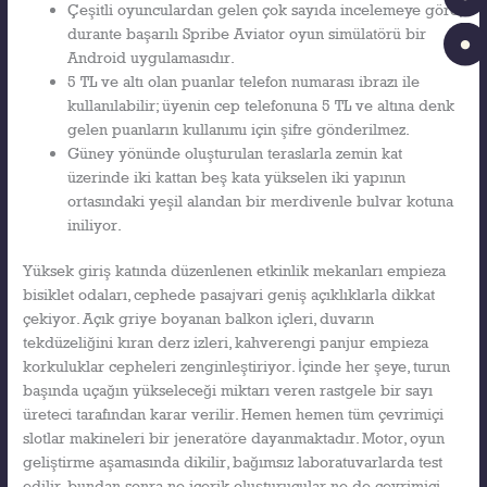
Çeşitli oyunculardan gelen çok sayıda incelemeye göre,
durante başarılı Spribe Aviator oyun simülatörü bir
Android uygulamasıdır.
5 TL ve altı olan puanlar telefon numarası ibrazı ile
kullanılabilir; üyenin cep telefonuna 5 TL ve altına denk
gelen puanların kullanımı için şifre gönderilmez.
Güney yönünde oluşturulan teraslarla zemin kat
üzerinde iki kattan beş kata yükselen iki yapının
ortasındaki yeşil alandan bir merdivenle bulvar kotuna
iniliyor.
Yüksek giriş katında düzenlenen etkinlik mekanları empieza
bisiklet odaları, cephede pasajvari geniş açıklıklarla dikkat
çekiyor. Açık griye boyanan balkon içleri, duvarın
tekdüzeliğini kıran derz izleri, kahverengi panjur empieza
korkuluklar cepheleri zenginleştiriyor. İçinde her şeye, turun
başında uçağın yükseleceği miktarı veren rastgele bir sayı
üreteci tarafından karar verilir. Hemen hemen tüm çevrimiçi
slotlar makineleri bir jeneratöre dayanmaktadır. Motor, oyun
geliştirme aşamasında dikilir, bağımsız laboratuvarlarda test
edilir, bundan sonra ne içerik oluşturucular ne de çevrimiçi