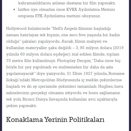
kahramanlıklarını anlatan destansı bir film yapmaktı.
Lütfen üye olmadan önce KVKK Aydınlatma Metnini
empieza ETK Aydınlatma metnini okuyunuz.
Hollywood kulislerinde “Hell’s Angels filminin başladığı
zamanı hatırlayan tek kişinin, one zero five yaşında bir kadın
olduğu” şakaları yapılıyordu. Ancak, filmin maliyeti ve
kullanılan materyaller şaka değildi – 3, 95 milyon dolara (2019
yılında 60 milyon dolara eşdeğer) mal edilen filmde, toplam
75 metre film kullanılmıştı. Photoplay Dergisi, “Daha önce hiç
böyle bir şey yapılmadı ve muhtemelen bir daha da asla
yapılamayacak” diye yazıyordu. 31 Ekim 1927 yılında, Romaine
Sokağı’ndaki Metropolitan Stüdyosunda iç mekân çekimlerine
başladı ve iki ay içerisinde çekimleri tamamladı. Hughes, hava
sahnelerinin gerçekçi olmasını istiyordu ve bunu sağlamanın
tek yolu Birinci Dünya Savaşında kullanılan avcı uçaklarıyla
çekim yapmaktı.
Konaklama Yerinin Politikaları