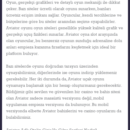
Oyun, gerçekçi grafikleri ve detaylı oyun mekaniği ile dikkat
çeker. Bazı siteler ücretli olarak oyunu sunarken, bazıları
ücretsiz erişim imkanı sağlar. Oyuncular, kendi tercihlerine ve
bütçelerine göre bu siteler arasından seçim» «yapabilirler.
Aviator oyunu oyun siteleri genellikle yüksek kaliteli grafik ve
gerçekçi uçuş fizikleri sunarlar. Aviator oyna slot arayışında
olan oyuncular, bu benzersiz oyunun sunduğu adrenaline dolu
anları empieza kazanma fırsatlarını keşfetmek için ideal bir
platform buluyor.
Bazı sitelerde oyunu doğrudan tarayıcı üzerinden
oynayabilirsiniz, diğerlerinde ise oyunu indirip yüklemeniz
gerekebilir. Her iki durumda da, Aviator uçak oyunu
oynamaya başlamak için bir hesap oluşturmanız gerekecektir.
Bildiğimiz gibi sevilen ve güvenilen bir casino ve bahis sitesi
olan Aviator sadece masaüstü versiyonu değil, mobil
uygulaması empieza versiyonu da bulunuyor. Bu mobil
versiyonda elbette Aviator bahislerini ve casino oyunlarını da
bulabilirsiniz.
Aviator Adlı Otelin Giriş Ve Çıkış Saatleri Nedir?