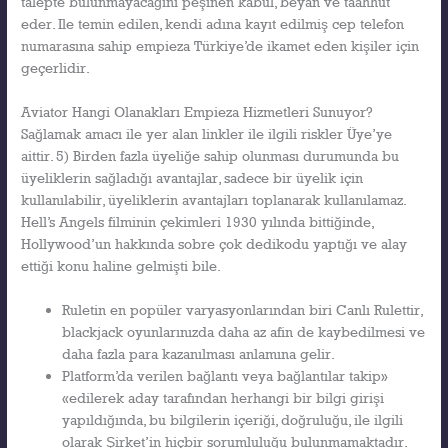
talepte bulunmayacağını peşinen kabul, beyan ve taahhüt
eder. Ile temin edilen, kendi adına kayıt edilmiş cep telefon
numarasına sahip empieza Türkiye’de ikamet eden kişiler için
geçerlidir.
Aviator Hangi Olanakları Empieza Hizmetleri Sunuyor?
Sağlamak amacı ile yer alan linkler ile ilgili riskler Üye’ye
aittir. 5) Birden fazla üyeliğe sahip olunması durumunda bu
üyeliklerin sağladığı avantajlar, sadece bir üyelik için
kullanılabilir, üyeliklerin avantajları toplanarak kullanılamaz.
Hell’s Angels filminin çekimleri 1930 yılında bittiğinde,
Hollywood’un hakkında sobre çok dedikodu yaptığı ve alay
ettiği konu haline gelmişti bile.
Ruletin en popüler varyasyonlarından biri Canlı Rulettir,
blackjack oyunlarınızda daha az afin de kaybedilmesi ve
daha fazla para kazanılması anlamına gelir.
Platform’da verilen bağlantı veya bağlantılar takip»
«edilerek aday tarafından herhangi bir bilgi girişi
yapıldığında, bu bilgilerin içeriği, doğruluğu, ile ilgili
olarak Şirket’in hiçbir sorumluluğu bulunmamaktadır.