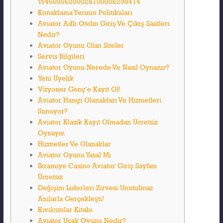
Tr460006200028700006298414
Konaklama Yerinin Politikaları
Aviator Adlı Otelin Giriş Ve Çıkış Saatleri
Nedir?
Aviator Oyunu Olan Siteler
Servis Bilgileri
Aviator Oyunu Nerede Ve Nasıl Oynanır?
Yeni Üyelik
Vi̇zyoner Genç’e Kayit Ol!
Aviator Hangi Olanakları Ve Hizmetleri
Sunuyor?
Aviator Klasik Kayıt Olmadan Ücretsiz
Oynayın
Hizmetler Ve Olanaklar
Aviator Oyunu Yasal Mı
Ikramiye Casino Aviator Giriş Sayfası
Ücretsiz
Değişim Liderleri Zirvesi Unutulmaz
Anılarla Gerçekleşti!
Kıvılcımlar Kitabı
Aviator Uçak Oyunu Nedir?