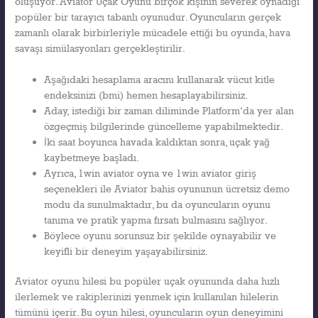
oluşuyor. Aviator Uçak Oyunu birçok kişinin severek oynadığı
popüler bir tarayıcı tabanlı oyunudur. Oyuncuların gerçek
zamanlı olarak birbirleriyle mücadele ettiği bu oyunda, hava
savaşı simülasyonları gerçekleştirilir.
Aşağıdaki hesaplama aracını kullanarak vücut kitle
endeksinizi (bmi) hemen hesaplayabilirsiniz.
Aday, istediği bir zaman diliminde Platform‘da yer alan
özgeçmiş bilgilerinde güncelleme yapabilmektedir.
İki saat boyunca havada kaldıktan sonra, uçak yağ
kaybetmeye başladı.
Ayrıca, 1win aviator oyna ve 1win aviator giriş
seçenekleri ile Aviator bahis oyununun ücretsiz demo
modu da sunulmaktadır, bu da oyuncuların oyunu
tanıma ve pratik yapma fırsatı bulmasını sağlıyor.
Böylece oyunu sorunsuz bir şekilde oynayabilir ve
keyifli bir deneyim yaşayabilirsiniz.
Aviator oyunu hilesi bu popüler uçak oyununda daha hızlı
ilerlemek ve rakiplerinizi yenmek için kullanılan hilelerin
tümünü içerir. Bu oyun hilesi, oyuncuların oyun deneyimini