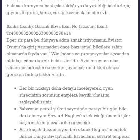
bulunan koruyucu bant çıkartıldığı ya da yırtıldığı takdirde; iç
giyim alt grubu, korse, çorap, kozmetik, bijuteri vb.
Banka (bank): Garanti Bbva Iban No (account Iban):
Tr460006200028700006298414
Eğer siz para bu dünyaya adım atmak istiyorsanız, Aviator
Oyunu’na giriş yapmadan önce bazı temel bilgilere sahip
olmanızda fayda var. 1Win, bonus ve promosyonlar açısından
oldukça cömert» «bir bahis sitesidir. Aviator oyunu olan
sitelerinin adresleri seçerken, oyuncuların dikkat etmesi
gereken birkaç faktör vardır.
Her bir noktayı daha detaylı inceleyerek, oyun
sürecinizin sorunsuz empieza keyifli olmasını
sağlayabilirsiniz.
Babasının petrol şirketi sayesinde parayı bir gün bile
dert etmeyen Howard Hughes’in tek isteği, önemli işler
başarmak empieza tarihe geçmekti.
Asla küçük düşünmeyen biri olarak Hughes’in hedefi,
Birinci Dünya Savaşı’ndaki havacıların cesaret empieza