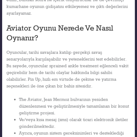
kumarhane oyunun gidişatını etkileyemez ve çıktı değerlerini
ayarlayamaz.
Aviator Oyunu Nerede Ve Nasıl
Oynanır?
Oyuncular, tarihi savaşlara katılıp gerçekçi savaş
senaryolarıyla karşılaşabilir ve yeteneklerini test edebilirler.
Bu sayede, oyuncular sprained ankle treatment eğlenceli vakit
geçirebilir hem de tarihi olaylar hakkında bilgi sahibi
olabilirler. Pin Up, hızlı em virtude de çekme ve yatırma
seçenekleri ile öne çıkan bir bahis sitesidir.
The Aviator, Jean Mermoz bulvarının yeniden
düzenlenmesi ve geliştirilmesiyle tamamlanan bir konut
geliştirme projesi.
Ve/veya kısa mesaj (sms) olarak ticari elektronik iletiler
gönderilmektedir.
Ayrıca, oyunun sistem gereksinimleri ve desteklediği