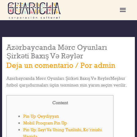
Ir
Men
al
contenido
prin
Azərbaycanda Mərc Oyunları
Şirkəti Baxış Və Rəylər
Deja un comentario
/ Por
admin
Azərbaycanda Mərc Oyunları Şirkəti Baxış Və Rəylər
Məşhur
futbol qarşıdurmaları üçün təxminən min yarım seçim verilir.
Content
Pin Up Qeydiyyatı
Mobil Proqram Pin Up
Pin Up: Sayt Va Uning Tuzilishi, Ko’rinishi
Haqida