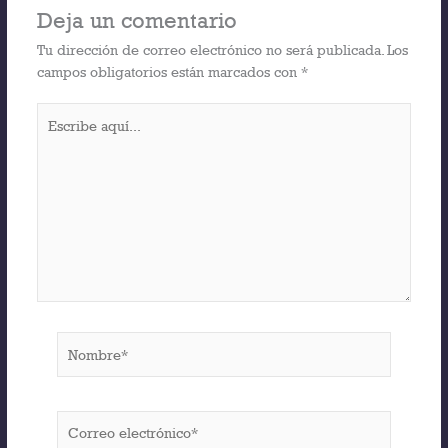
Deja un comentario
Tu dirección de correo electrónico no será publicada.
Los
campos obligatorios están marcados con
*
Escribe
aquí...
Nombre*
Correo
electrónico*