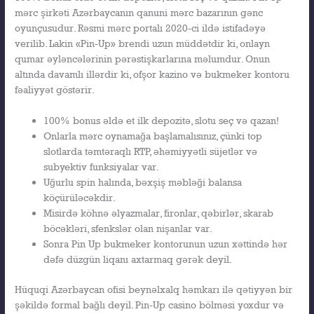
mərc şirkəti Azərbaycanın qanuni mərc bazarının gənc
oyunçusudur. Rəsmi mərc portalı 2020-ci ildə istifadəyə
verilib. Lakin «Pin-Up» brendi uzun müddətdir ki, onlayn
qumar əyləncələrinin pərəstişkarlarına məlumdur. Onun
altında davamlı illərdir ki, ofşor kazino və bukmeker kontoru
fəaliyyət göstərir.
100% bonus əldə et ilk depozitə, slotu seç və qazan!
Onlarla mərc oynamağa başlamalısınız, çünki top
slotlarda təmtəraqlı RTP, əhəmiyyətli süjetlər və
subyektiv funksiyalar var.
Uğurlu spin halında, bəxşiş məbləği balansa
köçürüləcəkdir.
Misirdə köhnə əlyazmalar, fironlar, qəbirlər, skarab
böcəkləri, sfenkslər olan nişanlar var.
Sonra Pin Up bukmeker kontorunun uzun xəttində hər
dəfə düzgün liqanı axtarmaq gərək deyil.
Hüquqi Azərbaycan ofisi beynəlxalq həmkarı ilə qətiyyən bir
şəkildə formal bağlı deyil. Pin-Up casino bölməsi yoxdur və