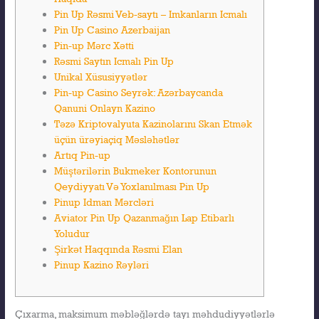
Pin Up Rəsmi Veb-saytı – Imkanların Icmalı
Pin Up Casino Azerbaijan
Pin-up Mərc Xətti
Rəsmi Saytın Icmalı Pin Up
Unikal Xüsusiyyətlər
Pin-up Casino Seyrək: Azərbaycanda
Qanuni Onlayn Kazino
Təzə Kriptovalyuta Kazinolarını Skan Etmək
üçün ürəyiaçiq Məsləhətlər
Artıq Pin-up
Müştərilərin Bukmeker Kontorunun
Qeydiyyatı Və Yoxlanılması Pin Up
Pinup Idman Mərcləri
Aviator Pin Up Qazanmağın Lap Etibarlı
Yoludur
Şirkət Haqqında Rəsmi Elan
Pinup Kazino Rəyləri
Çıxarma, maksimum məbləğlərdə tayı məhdudiyyətlərlə