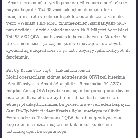
idman mərc oyunları yerli qanunvericiliyə tam əlaqəli olaraq
həyata keçirilir. TsUPIS vasitəsilə işləmək müştərilərə
uduşların sürətli və etimadli şəkildə ödənilməsinə zaminlik
verir. «William Hill» MMC «Bukmekerlər Assosiasiyası» SRO-
nun üzvüdür – üzvlük şəhadətnaməsi № 8. Müştəri ödənişləri
TsUPIS ASC QIWI-bank vasitəsilə həyata keçirilir. Mərclər Pin-
Up casino müasir işə başlamışdır və müvəqqəti də böyük
sponsorluq müqavilələri və ya aktiv xeyriyyəçilik fəaliyyəti ilə
fərqlənmir.
Pin Up Rəsmi Veb-saytı – Imkanların Icmalı
Mobil operatorların xidmət nöqtələrində QIWI pul kisəsinin
identifikasiyası xidməti ödənişlidir – 5 manatdan 30 AZN-ə
miqdar. Ancaq QIWI qaydalarına üçün, bir günə qədər davam
edə bilər. Buna ötrü də, aydın bir idman hadisəsinə mərc
etməyi planlaşdırırsınızsa, bu proseduru əvvəlcədən başlayın.
Sayt Pin-Up birinci identifikasiya üçün interfeysə malikdir.
Əgər nədənsə “Professional” QIWI hesabını qeydiyyatdan
keçirə bilmirsinizsə, müştərinin bukmeker kontorunu
axtarmaq üçün bu seçimi seçin.