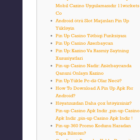
Mobil Cazino Uygulamasıdır 11wickets
Co
Android ötrü Slot Maşınları Pin Up
Yükləyin
Pin Up Casino Tətbiqi Funksiyası
Pin Up Casino Azerbaycan
Pin Up: Kazino Va Rasmiy Saytning
Xususiyatlari
Pin-up Casino Nadir: Azərbaycanda
Qanuni Onlayn Kazino
Pin Up Yükle Pc-də Olar Necə?
How To Download A Pin Up Apk For
Android?
Həyatınızdan Daha çox İstəyirsiniz?
Pin-up Casino Apk Indir ,pin-up Casino
Apk Indir ,pin-up Casino Apk Indir !
Pin-up 360 Promo Kodunu Haradan
Tapa Bilərəm?