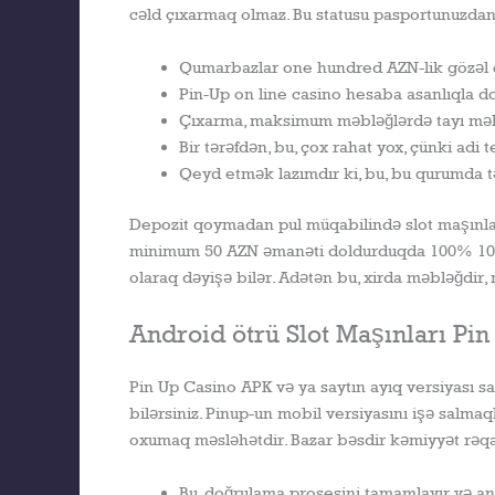
cəld çıxarmaq olmaz. Bu statusu pasportunuzdan 
Qumarbazlar one hundred AZN-lik gözəl 
Pin-Up on line casino hesaba asanlıqla d
Çıxarma, maksimum məbləğlərdə tayı mə
Bir tərəfdən, bu, çox rahat yox, çünki adi
Qeyd etmək lazımdır ki, bu, bu qurumda t
Depozit qoymadan pul müqabilində slot maşınlar
minimum 50 AZN əmanəti doldurduqda 100% 10
olaraq dəyişə bilər. Adətən bu, xirda məbləğdir, 
Android ötrü Slot Maşınları Pi
Pin Up Casino APK və ya saytın ayıq versiyası sa
bilərsiniz. Pinup-un mobil versiyasını işə salm
oxumaq məsləhətdir. Bazar bəsdir kəmiyyət rəqabə
Bu, doğrulama prosesini tamamlayır və a