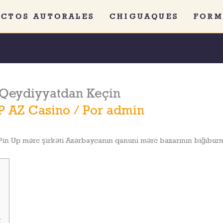
ECTOS AUTORALES
CHIGUAQUES
FORM
 Qeydiyyatdan Keçin
P AZ Casino
/ Por
admin
Pin Up mərc şirkəti Azərbaycanın qanuni mərc bazarının biğibur
r