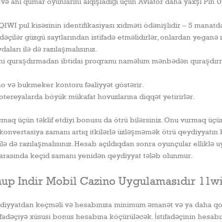
ə ani qumar oyunlarını alqışladığı üçün Aviator daha yaxşı Pin U
IWI pul kisəsinin identifikasiyası xidməti ödənişlidir – 5 manat
dəçilər güzgü saytlarından istifadə etməlidirlər, onlardan yeganə
ları ilə də razılaşmalısınız.
ni quraşdırmadan ibtidai proqramı naməlum mənbədən quraşdırm
zino və bukmeker kontoru fəaliyyət göstərir.
lotereyalarda böyük mükafat hovuzlarına diqqət yetirirlər.
 üçün təklif etdiyi bonusu da ötrü bilərsiniz. Onu vurmaq üçün tə
ə, konvertasiya zamanı artıq itkilərlə üzləşməmək ötrü qeydiyyat
ə də razılaşmalısınız. Hesab açıldıqdan sonra oyunçular elliklə u
ı arasında keçid zamanı yenidən qeydiyyat tələb olunmur.
inup Indir Mobil Cazino Uygulamasıdır 11w
diyyatdan keçməli və hesabınıza minimum əmanət və ya daha qo
ə istifadəçiyə xüsusi bonus hesabına köçürüləcək. İstifadəçinin hesa