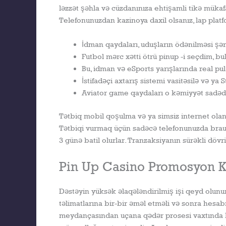
ləzzət şəhla və cüzdanınıza ehtişamli tikə mükafa
Telefonunuzdan kazinoya daxil olsanız, lap platf
İdman qaydaları, uduşların ödənilməsi şə
Futbol mərc xətti ötrü pinup -i seçdim, buk
Bu, idman və eSports yarışlarında real pu
İstifadəçi axtarış sistemi vasitəsilə və y
Aviator game qaydaları o kəmiyyət sadədir 
Tətbiq mobil qoşulma və ya simsiz internet ola
Tətbiqi vurmaq üçün sadəcə telefonunuzda brauzer
3 günə batil olurlar. Tranzaksiyanın sürəkli dövr
Pin Up Casino Promosyon 
Dəstəyin yüksək əlaqələndirilmiş işi qeyd olunu
təlimatlarına bir-bir əməl etməli və sonra hesa
meydançasından uçana qədər prosesi vaxtında baş