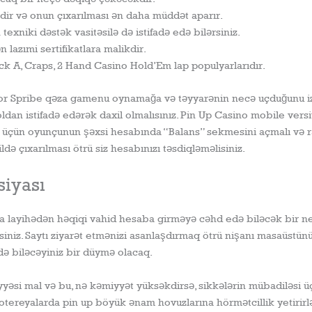
ir və onun çıxarılması ən daha müddət aparır.
niki dəstək vasitəsilə də istifadə edə bilərsiniz.
 lazımi sertifikatlara malikdir.
ck A, Craps, 2 Hand Casino Hold’Em lap populyarlarıdır.
or Spribe qəza gamenu oynamağa və təyyarənin necə uçduğunu izl
oldan istifadə edərək daxil olmalısınız. Pin Up Casino mobile ver
k üçün oyunçunun şəxsi hesabında “Balans” sekmesini açmalı və r
ldə çıxarılması ötrü siz hesabınızı təsdiqləməlisiniz.
siyası
a layihədən həqiqi vahid hesaba girməyə cəhd edə biləcək bir neçə
siniz. Saytı ziyarət etmənizi asanlaşdırmaq ötrü nişanı masaüstün
də biləcəyiniz bir düymə olacaq.
əsi mal və bu, nə kəmiyyət yüksəkdirsə, sikkələrin mübadiləsi üç
lotereyalarda pin up böyük ənam hovuzlarına hörmətcillik yetirirl