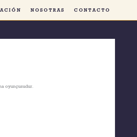
ACIÓN
NOSOTRAS
CONTACTO
ma oyunçusudur.