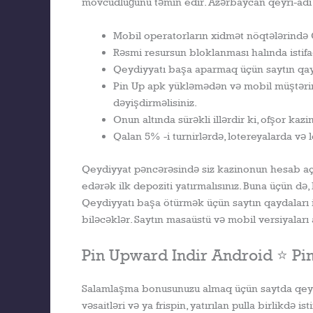
mövcudluğunu təmin edir. Azərbaycan qeyri-adi v
Mobil operatorların xidmət nöqtələrində Q
Rəsmi resursun bloklanması halında istifa
Qeydiyyatı başa aparmaq üçün saytın qayda
Pin Up apk yükləmədən və mobil müştəri
dəyişdirməlisiniz.
Onun altında sürəkli illərdir ki, ofşor ka
Qalan 5% -i turnirlərdə, lotereyalarda və 
Qeydiyyat pəncərəsində siz kazinonun hesab açmaq
edərək ilk depoziti yatırmalısınız. Buna üçün d
Qeydiyyatı başa ötürmək üçün saytın qaydaları il
biləcəklər. Saytın masaüstü və mobil versiyalar
Pin Upward Indir Android ⭐️ P
Salamlaşma bonusunuzu almaq üçün saytda qey
vəsaitləri və ya frispin, yatırılan pulla birlikd