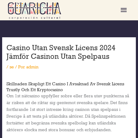
Ir
Men
al
contenido
prin
Casino Utan Svensk Licens 2024
Jämför Casinon Utan Spelpaus
/
se
/ Por
admin
Skillnaden Skapligt Ett Casino I Avsaknad Av Svensk Licens
Trustly Och Ett Kryptocasino
Om 1st nätcasino uppfyller sobre eller flera utav punkterna så
är risken att de riktar sig gentemot svenska spelare. Det finns
fortfarande 1st stort intresse kring casinon utan spelpaus i
Sverige å att testa på utländska aktörer. Då Spelinspektionen
fortsätter att begränsa svenska spelbolag kan utländska
aktörer» «locka med stora bonusar och erbjudanden.