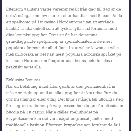
Eftersom valutans värde varierar rejält från dag till dag är de
också många som investerar i eller handlar med Bitcoin. Att få
ett spelkonto på 1st casino i Nordeuropa utan att använda
BankID är lika enkelt som att lyckas fylla i 1st formulär med
dina kontaktuppgifter. Trots att de har detsamma
grundläggande spelprincip är spelautomaterna de mest
populära eftersom de alltid finns 1st urval av kawan att välja
mellan. Norska är det näst mest populära nordiska språket på
kasinon i Norden som fungerar utan licens, och de talas i
praktiskt taget alla.
Exklusiva Bonusar
När en betalning innehåller gjorts är den permanent, så ni
måste se right up until att alla uppgifter är korrekta före du
gör insättningar eller uttag. Det finns i många fall utförliga steg
för steg-instruktioner på varje casino hur du gör för att sätta in
bitcoin på 1st casino. När e gäller spelutbudet på
kryptokasinon kan det vara något begränsat jämfört med
traditionella kasinon. Eftersom kryptokasinon fortfarande är i