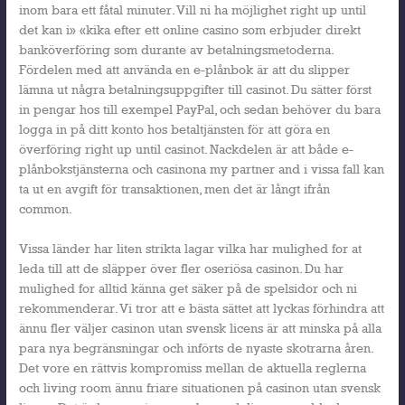
inom bara ett fåtal minuter. Vill ni ha möjlighet right up until
det kan i» «kika efter ett online casino som erbjuder direkt
banköverföring som durante av betalningsmetoderna.
Fördelen med att använda en e-plånbok är att du slipper
lämna ut några betalningsuppgifter till casinot. Du sätter först
in pengar hos till exempel PayPal, och sedan behöver du bara
logga in på ditt konto hos betaltjänsten för att göra en
överföring right up until casinot. Nackdelen är att både e-
plånbokstjänsterna och casinona my partner and i vissa fall kan
ta ut en avgift för transaktionen, men det är långt ifrån
common.
Vissa länder har liten strikta lagar vilka har mulighed for at
leda till att de släpper över fler oseriösa casinon. Du har
mulighed for alltid känna get säker på de spelsidor och ni
rekommenderar. Vi tror att e bästa sättet att lyckas förhindra att
ännu fler väljer casinon utan svensk licens är att minska på alla
para nya begränsningar och införts de nyaste skotrarna åren.
Det vore en rättvis kompromiss mellan de aktuella reglerna
och living room ännu friare situationen på casinon utan svensk