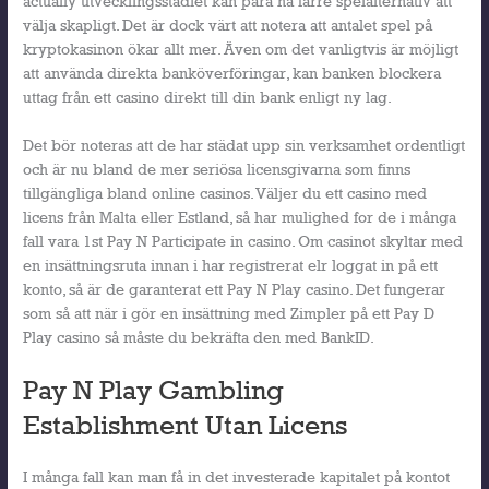
actually utvecklingsstadiet kan para ha färre spelalternativ att
välja skapligt. Det är dock värt att notera att antalet spel på
kryptokasinon ökar allt mer. Även om det vanligtvis är möjligt
att använda direkta banköverföringar, kan banken blockera
uttag från ett casino direkt till din bank enligt ny lag.
Det bör noteras att de har städat upp sin verksamhet ordentligt
och är nu bland de mer seriösa licensgivarna som finns
tillgängliga bland online casinos. Väljer du ett casino med
licens från Malta eller Estland, så har mulighed for de i många
fall vara 1st Pay N Participate in casino. Om casinot skyltar med
en insättningsruta innan i har registrerat elr loggat in på ett
konto, så är de garanterat ett Pay N Play casino. Det fungerar
som så att när i gör en insättning med Zimpler på ett Pay D
Play casino så måste du bekräfta den med BankID.
Pay N Play Gambling
Establishment Utan Licens
I många fall kan man få in det investerade kapitalet på kontot