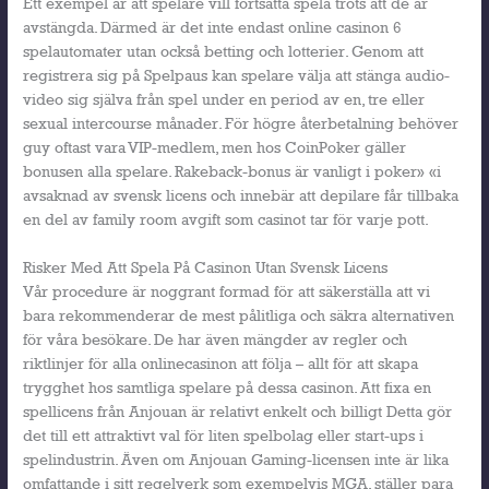
Ett exempel är att spelare vill fortsätta spela trots att de är
avstängda. Därmed är det inte endast online casinon 6
spelautomater utan också betting och lotterier. Genom att
registrera sig på Spelpaus kan spelare välja att stänga audio-
video sig själva från spel under en period av en, tre eller
sexual intercourse månader. För högre återbetalning behöver
guy oftast vara VIP-medlem, men hos CoinPoker gäller
bonusen alla spelare. Rakeback-bonus är vanligt i poker» «i
avsaknad av svensk licens och innebär att depilare får tillbaka
en del av family room avgift som casinot tar för varje pott.
Risker Med Att Spela På Casinon Utan Svensk Licens
Vår procedure är noggrant formad för att säkerställa att vi
bara rekommenderar de mest pålitliga och säkra alternativen
för våra besökare. De har även mängder av regler och
riktlinjer för alla onlinecasinon att följa – allt för att skapa
trygghet hos samtliga spelare på dessa casinon. Att fixa en
spellicens från Anjouan är relativt enkelt och billigt Detta gör
det till ett attraktivt val för liten spelbolag eller start-ups i
spelindustrin. Även om Anjouan Gaming-licensen inte är lika
omfattande i sitt regelverk som exempelvis MGA, ställer para