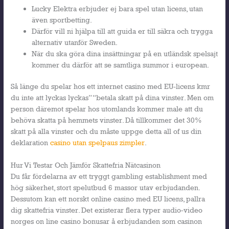
Lucky Elektra erbjuder ej bara spel utan licens, utan
även sportbetting.
Därför vill ni hjälpa till att guida er till säkra och trygga
alternativ utanför Sweden.
När du ska göra dina insättningar på en utländsk spelsajt
kommer du därför att se samtliga summor i european.
Så länge du spelar hos ett internet casino med EU-licens kmr
du inte att lyckas lyckas” “betala skatt på dina vinster. Men om
person däremot spelar hos utomlands kommer male att du
behöva skatta på hemmets vinster. Då tillkommer det 30%
skatt på alla vinster och du måste uppge detta all of us din
deklaration
casino utan spelpaus zimpler
.
Hur Vi Testar Och Jämför Skattefria Nätcasinon
Du får fördelarna av ett tryggt gambling establishment med
hög säkerhet, stort spelutbud 6 massor utav erbjudanden.
Dessutom kan ett norskt online casino med EU licens, pallra
dig skattefria vinster. Det existerar flera typer audio-video
norges on line casino bonusar å erbjudanden som casinon