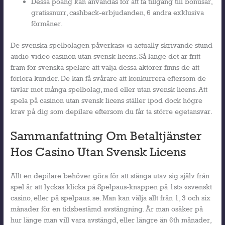
Dessa poäng kan användas för att få tillgång till bonusar,
gratissnurr, cashback-erbjudanden, 6 andra exklusiva
förmåner.
De svenska spelbolagen påverkas» «i actually skrivande stund
audio-video casinon utan svensk licens. Så länge det är fritt
fram för svenska spelare att välja dessa aktörer finns de att
förlora kunder. De kan få svårare att konkurrera eftersom de
tävlar mot många spelbolag, med eller utan svensk licens. Att
spela på casinon utan svensk licens ställer ipod dock högre
krav på dig som depilare eftersom du får ta större egetansvar.
Sammanfattning Om Betaltjänster
Hos Casino Utan Svensk Licens
Allt en depilare behöver göra för att stänga utav sig själv från
spel är att lyckas klicka på Spelpaus-knappen på 1st» «svenskt
casino, eller på spelpaus. se. Man kan välja allt från 1, 3 och six
månader för en tidsbestämd avstängning. Är man osäker på
hur länge man vill vara avstängd, eller längre än 6th månader,