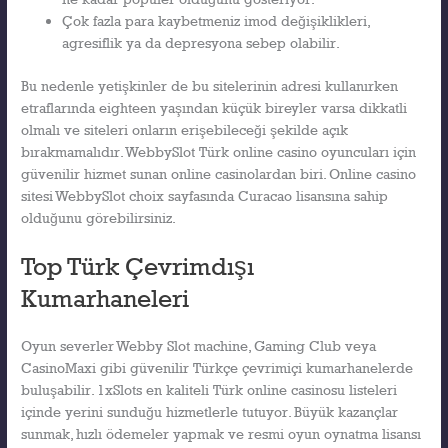
Çok fazla para kaybetmeniz imod değişiklikleri,
agresiflik ya da depresyona sebep olabilir.
Bu nedenle yetişkinler de bu sitelerinin adresi kullanırken
etraflarında eighteen yaşından küçük bireyler varsa dikkatli
olmalı ve siteleri onların erişebileceği şekilde açık
bırakmamalıdır. WebbySlot Türk online casino oyuncuları için
güvenilir hizmet sunan online casinolardan biri. Online casino
sitesi WebbySlot choix sayfasında Curacao lisansına sahip
olduğunu görebilirsiniz.
Top Türk Çevrimdışı
Kumarhaneleri
Oyun severler Webby Slot machine, Gaming Club veya
CasinoMaxi gibi güvenilir Türkçe çevrimiçi kumarhanelerde
buluşabilir. 1xSlots en kaliteli Türk online casinosu listeleri
içinde yerini sunduğu hizmetlerle tutuyor. Büyük kazançlar
sunmak, hızlı ödemeler yapmak ve resmi oyun oynatma lisansı