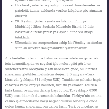
Ek olarak, sizlerle paylaştığımız yasal düzenlemeler ve
patolojik kumar hakkında verilen bilgilere göz atmanızı
öneririz.
2019 yılının Şubat ayında ise İstanbul Emniyet
Müdürlüğü Siber Suçlarla Mücadele Birimi, 40 ilde
baskınlar düzenleyerek yaklaşık 4 hundred kişiyi
tutukladı.
Ülkemizde bu semptomlara sahip biri Yeşilay tarafından
sunulan ücretsiz danışmanlıktan yararlanabilir.
Ana hedeflerinde online bahis ve kumar sitelerini gizlemek
için kozmetik, gıda ve seyahat işletmeleri gibi görünen
şirketler vardı. Medyada çıkan haberlere göre, bu internet
sitelerinin işlettikleri bahislerin değeri 3, 5 milyar» «Türk
Lirasıydı (yaklaşık 671 milyon USD). Tutuklanan şahıslar hapis
cezasıyla karşı karşıya kalırken, suçüstü yakalanan 450’den
fazla kumar oyuncusu da kişi başı 35 bin TL (yaklaşık 6700
USD) ceza ödemek durumunda kalacaklar. Türkiye’nin on line
casino işletmecilerine karşı negatif duruşu sebebiyle önde
gelen kumar sitelerinin büyük bir kısmı Türk oyunculardan