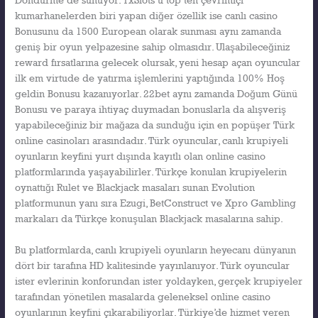
kumarhanelerden biri yapan diğer özellik ise canlı casino
Bonusunu da 1500 European olarak sunması aynı zamanda
geniş bir oyun yelpazesine sahip olmasıdır. Ulaşabileceğiniz
reward fırsatlarına gelecek olursak, yeni hesap açan oyuncular
ilk em virtude de yatırma işlemlerini yaptığında 100% Hoş
geldin Bonusu kazanıyorlar. 22bet aynı zamanda Doğum Günü
Bonusu ve paraya ihtiyaç duymadan bonuslarla da alışveriş
yapabileceğiniz bir mağaza da sunduğu için en popüşer Türk
online casinoları arasındadır. Türk oyuncular, canlı krupiyeli
oyunların keyfini yurt dışında kayıtlı olan online casino
platformlarında yaşayabilirler. Türkçe konulan krupiyelerin
oynattığı Rulet ve Blackjack masaları sunan Evolution
platformunun yanı sıra Ezugi, BetConstruct ve Xpro Gambling
markaları da Türkçe konuşulan Blackjack masalarına sahip.
Bu platformlarda, canlı krupiyeli oyunların heyecanı dünyanın
dört bir tarafına HD kalitesinde yayınlanıyor. Türk oyuncular
ister evlerinin konforundan ister yoldayken, gerçek krupiyeler
tarafından yönetilen masalarda geleneksel online casino
oyunlarının keyfini çıkarabiliyorlar. Türkiye’de hizmet veren