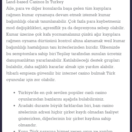
Land-based Casinos In Turkey
Aile, para ve diğer konularda başa gelen tüm kayıplara
rağmen kumar oynamaya devam etmek istemek kumar
bağımlılığı olarak tanımlanabilir. Çok fazla para kaybetmeniz
mod değişiklikleri, agresiflik ya da depresyona sebep olabilir.
Kumar üzerine çok kafa yormamalısınız çünkü ağır kayıplara
rağmen oynama dürtüsünü kontrol altına alamamak weil kumar
bağımlılığı hastalığının tanı kriterlerinden biridir. Ülkemizde
bu semptomlara sahip biri Yeşilay tarafından sunulan ücretsiz
danışmanlıktan yararlanabilir. Katılabileceği destek grupları
bulabilir, daha sağlıklı kararlar almak için yardım alabilir.
İtibarlı empieza güvenilir bir internet casino bulmak Türk
oyuncular için zor olabilir.
Türkiye’de en çok sevilen popüler canlı casino
oyunlarından bazılarını aşağıda bulabilirsiniz.
Aradaki durante büyük farklardan biri, bazı casino
sitelerinin adresi hiçbir şirket kaydı olmadan faaliyet
gösterirken, diğerlerinin bir şirket kaydına sahip
olmasıdır.
Konu, Türk pazarına hizmet veren oyun ve yazılım