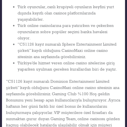
Türk oyuncular, canlı krupiyeli oyunların keyfini yurt
dışında kayıtlı olan casinos platformlarında
yaşayabilirler.
Türk online casinolarına para yatırırken ve çekerken
oyuncuların sobre popüler seçimi banka havalesi
oluyor.
“C51126 kayıt numaralı Sphere Entertainment Limited
şirketi” kaydı olduğunu CasinoMaxi online casino
sitesinin ana sayfasında görebilirsiniz.
Türkiye’de hizmet veren online casino sitelerine giriş
yaparken uyulması gereken kurallardan biri de yaştır.
“C51126 kayıt numaralı Dominion Entertainment Limited
şirketi” kaydı olduğunu CasinoMaxi online casino sitesinin ana
sayfasında görebilirsiniz. Gaming Club %100 Hoş geldin
Bonusunu yeni hesap açan kullanıcılarıyla buluşturuyor. Ayrıca
haftanın her günü farklı bir özel bonus ile kullanıcılarını
buluşturmaya çalışıyorlar. VIP müşterilere özel fırsatları da
sunmaktan gurur duyan Gaming Team, online casinosu gözden
kaçmış olabilecek hatalarda ulaşılabilir olmak için müşteri