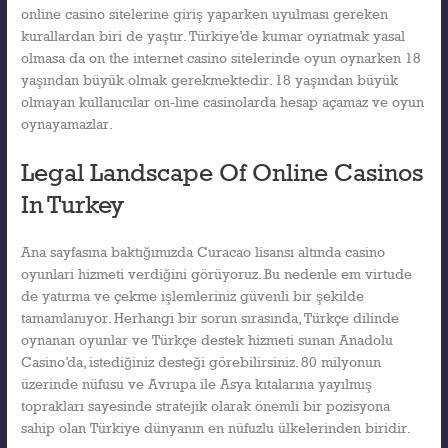
online casino sitelerine giriş yaparken uyulması gereken
kurallardan biri de yaştır. Türkiye’de kumar oynatmak yasal
olmasa da on the internet casino sitelerinde oyun oynarken 18
yaşından büyük olmak gerekmektedir. 18 yaşından büyük
olmayan kullanıcılar on-line casinolarda hesap açamaz ve oyun
oynayamazlar.
Legal Landscape Of Online Casinos
In Turkey
Ana sayfasına baktığımızda Curacao lisansı altında casino
oyunlari hizmeti verdiğini görüyoruz. Bu nedenle em virtude
de yatırma ve çekme işlemleriniz güvenli bir şekilde
tamamlanıyor. Herhangi bir sorun sırasında, Türkçe dilinde
oynanan oyunlar ve Türkçe destek hizmeti sunan Anadolu
Casino’da, istediğiniz desteği görebilirsiniz. 80 milyonun
üzerinde nüfusu ve Avrupa ile Asya kıtalarına yayılmış
toprakları sayesinde stratejik olarak önemli bir pozisyona
sahip olan Türkiye dünyanın en nüfuzlu ülkelerinden biridir.