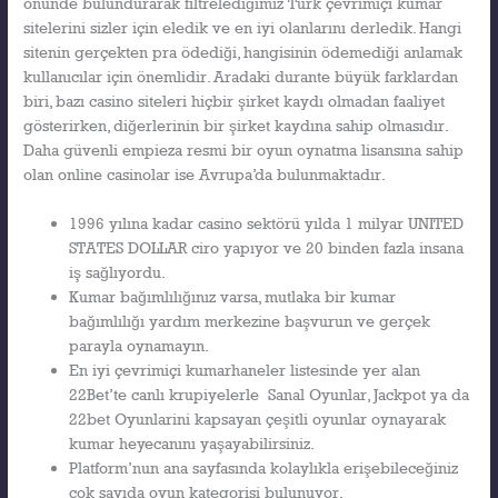
önünde bulundurarak filtrelediğimiz Türk çevrimiçi kumar
sitelerini sizler için eledik ve en iyi olanlarını derledik. Hangi
sitenin gerçekten pra ödediği, hangisinin ödemediği anlamak
kullanıcılar için önemlidir. Aradaki durante büyük farklardan
biri, bazı casino siteleri hiçbir şirket kaydı olmadan faaliyet
gösterirken, diğerlerinin bir şirket kaydına sahip olmasıdır.
Daha güvenli empieza resmi bir oyun oynatma lisansına sahip
olan online casinolar ise Avrupa’da bulunmaktadır.
1996 yılına kadar casino sektörü yılda 1 milyar UNITED
STATES DOLLAR ciro yapıyor ve 20 binden fazla insana
iş sağlıyordu.
Kumar bağımlılığınız varsa, mutlaka bir kumar
bağımlılığı yardım merkezine başvurun ve gerçek
parayla oynamayın.
En iyi çevrimiçi kumarhaneler listesinde yer alan
22Bet’te canlı krupiyelerle Sanal Oyunlar, Jackpot ya da
22bet Oyunlarini kapsayan çeşitli oyunlar oynayarak
kumar heyecanını yaşayabilirsiniz.
Platform’nun ana sayfasında kolaylıkla erişebileceğiniz
çok sayıda oyun kategorisi bulunuyor.