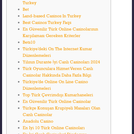
Turkey
Bet
Land-based Casinos In Turkey
Best Casinos Turkey Faqs
En Güvenilir Türk Online Casinolarının
Karşılaması Gereken Kriterler
Bets10
Türkiye’deki On The Internet Kumar
Düzenlemeleri
Yılının Durante İyi Canlı Casinoları 2024
Türk Oyunculara Hizmet Veren Canlı
Casinolar Hakkında Daha Fazla Bilgi
Türkiye’de Online On Line Casino
Düzenlemeleri
Top Türk Çevrimdışı Kumarhaneleri
En Güvenilir Türk Online Casinolar
Türkçe Konuşan Krupiyeli Masaları Olan
Canlı Casinolar
Anadolu Casino
En Iyi 10 Türk Online Casinoları