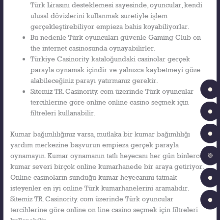
Türk Lirasını desteklemesi sayesinde, oyuncular, kendi
ulusal dövizlerini kullanmak suretiyle işlem
gerçekleştirebiliyor empieza bahis koyabiliyorlar.
Bu nedenle Türk oyuncuları güvenle Gaming Club on
the internet casinosunda oynayabilirler.
Türkiye Casinority kataloğundaki casinolar gerçek
parayla oynamak içindir ve yalnızca kaybetmeyi göze
alabileceğiniz parayı yatırmanız gerekir.
Sitemiz TR. Casinority. com üzerinde Türk oyuncular
tercihlerine göre online online casino seçmek için
filtreleri kullanabilir.
Kumar bağımlılığınız varsa, mutlaka bir kumar bağımlılığı
yardım merkezine başvurun empieza gerçek parayla
oynamayın. Kumar oynamanın tatlı heyecanı her gün binlerce
kumar severi birçok online kumarhanede bir araya getiriyor.
Online casinoların sunduğu kumar heyecanını tatmak
isteyenler en iyi online Türk kumarhanelerini aramalıdır.
Sitemiz TR. Casinority. com üzerinde Türk oyuncular
tercihlerine göre online on line casino seçmek için filtreleri