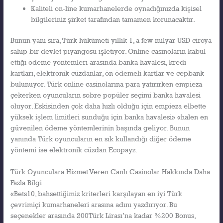
Kaliteli on-line kumarhanelerde oynadığınızda kişisel
bilgileriniz şirket tarafından tamamen korunacaktır.
Bunun yanı sıra, Türk hükümeti yıllık 1, a few milyar USD ciroya
sahip bir devlet piyangosu işletiyor. Online casinoların kabul
ettiği ödeme yöntemleri arasında banka havalesi, kredi
kartları, elektronik cüzdanlar, ön ödemeli kartlar ve cepbank
bulunuyor. Türk online casinolarına para yatırırken empieza
çekerken oyuncuların sobre popüler seçimi banka havalesi
oluyor. Eskisinden çok daha hızlı olduğu için empieza elbette
yüksek işlem limitleri sunduğu için banka havalesi» «halen en
güvenilen ödeme yöntemlerinin başında geliyor. Bunun
yanında Türk oyuncuların en sık kullandığı diğer ödeme
yöntemi ise elektronik cüzdan Ecopayz.
Türk Oyunculara Hizmet Veren Canlı Casinolar Hakkında Daha
Fazla Bilgi
«Bets10, bahsettiğimiz kriterleri karşılayan en iyi Türk
çevrimiçi kumarhaneleri arasına adını yazdırıyor. Bu
seçenekler arasında 200Türk Lirası’na kadar %200 Bonus,