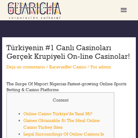
Ir
Men
al
contenido
prin
Türkiyenin #1 Canlı Casinoları
Gerçek Krupiyeli On-line Casinolar!
Deja un comentario
/
KaravanBet Casino
/ Por
admin
The Surge Of Msport: Nigerias Fastest-growing Online Sports
Betting & Casino Platform»
Content
Online Casino Türkiye’de Yasal Mı?
Games Obtainable At The Ideal Online
Casino Turkey Sites
Legal Surroundings Of Online Casinos In