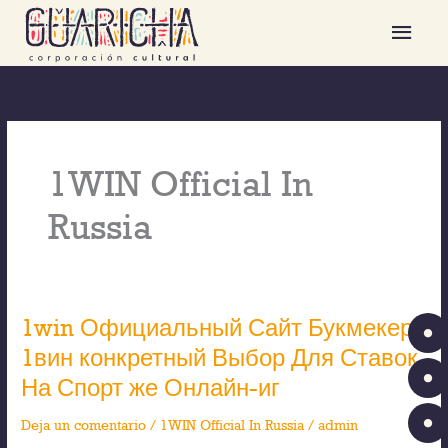
Ir
Men
al
contenido
prin
1WIN Official In
Russia
1win
1win Официальный Сайт Букмекера
Официальный
1вин конкретный Выбор Для Ставок
Сайт
На Спорт же Онлайн-иг
Букмекера
1вин
Deja un comentario
/
1WIN Official In Russia
/
admin
конкретный