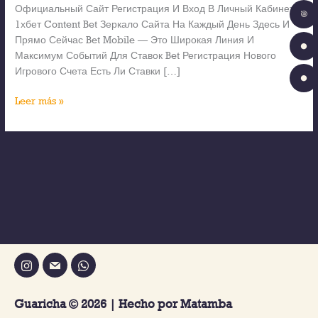
Ставок
Официальный Сайт Регистрация И Вход В Личный Кабинет
1хбет
1хбет Content Bet Зеркало Сайта На Каждый День Здесь И
Андроид
Прямо Сейчас Bet Mobile — Это Широкая Линия И
И
Максимум Событий Для Ставок Bet Регистрация Нового
Айфон
Игрового Счета Есть Ли Ставки […]
1xbet
Co
Leer más »
Guaricha © 2026 | Hecho por Matamba