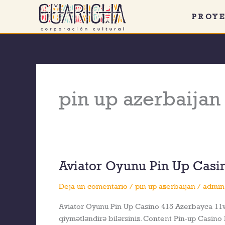
Ir
PROY
al
contenido
pin up azerbaijan
Aviator Oyunu Pin Up Cas
Aviator
Oyunu
Deja un comentario
/
pin up azerbaijan
/
admin
Pin
Up
Aviator Oyunu Pin Up Casino 415 Azerbayca 11wi
Casino
qiymətləndirə bilərsiniz. Content Pin-up Casino
415