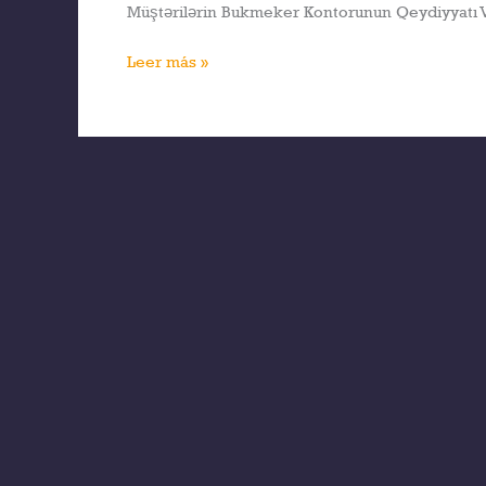
Müştərilərin Bukmeker Kontorunun Qeydiyyatı V
Azerbayca
11wickets
Leer más »
Com</tg