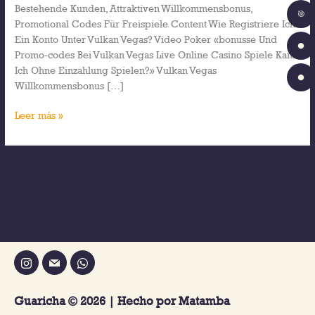
Internet
Bestehende Kunden, Attraktiven Willkommensbonus,
Spielen
Promotional Codes Für Freispiele Content Wie Registriere Ich
Ein Konto Unter Vulkan Vegas? Video Poker «bonusse Und
Promo-codes Bei Vulkan Vegas Live Online Casino Spiele Kann
Ich Ohne Einzahlung Spielen?» Vulkan Vegas
Willkommensbonus […]
Leer más »
Guaricha © 2026 | Hecho por Matamba