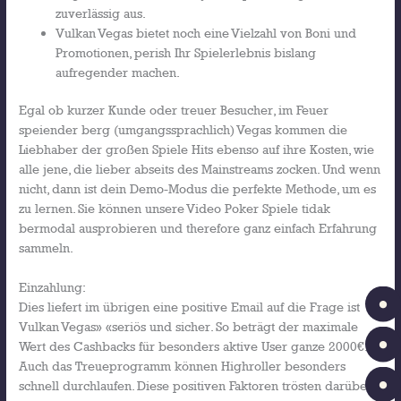
zuverlässig aus.
Vulkan Vegas bietet noch eine Vielzahl von Boni und
Promotionen, perish Ihr Spielerlebnis bislang
aufregender machen.
Egal ob kurzer Kunde oder treuer Besucher, im Feuer
speiender berg (umgangssprachlich) Vegas kommen die
Liebhaber der großen Spiele Hits ebenso auf ihre Kosten, wie
alle jene, die lieber abseits des Mainstreams zocken. Und wenn
nicht, dann ist dein Demo-Modus die perfekte Methode, um es
zu lernen. Sie können unsere Video Poker Spiele tidak
bermodal ausprobieren und therefore ganz einfach Erfahrung
sammeln.
Einzahlung:
Dies liefert im übrigen eine positive Email auf die Frage ist
Vulkan Vegas» «seriös und sicher. So beträgt der maximale
Wert des Cashbacks für besonders aktive User ganze 2000€.
Auch das Treueprogramm können Highroller besonders
schnell durchlaufen. Diese positiven Faktoren trösten darüber