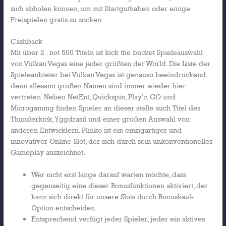
sich abholen können, um mit Startguthaben oder einige
Freispielen gratis zu zocken.
Cashback
Mit über 2 . not 500 Titeln ist kick the bucket Spieleauswahl
von Vulkan Vegas eine jeder größten der World. Die Liste der
Spieleanbieter bei Vulkan Vegas ist genauso beeindruckend,
denn allesamt großen Namen sind immer wieder hier
vertreten. Neben NetEnt, Quickspin, Play’n GO und
Microgaming finden Spieler an dieser stelle auch Titel des
Thunderkick, Yggdrasil und einer großen Auswahl von
anderen Entwicklern. Plinko ist ein einzigartiger und
innovativer Online-Slot, der sich durch sein unkonventionelles
Gameplay auszeichnet.
Wer nicht erst lange darauf warten möchte, dass
gegenseitig eine dieser Bonusfunktionen aktiviert, der
kann sich direkt für unsere Slots durch Bonuskauf-
Option entscheiden.
Entsprechend verfügt jeder Spieler, jeder ein aktives