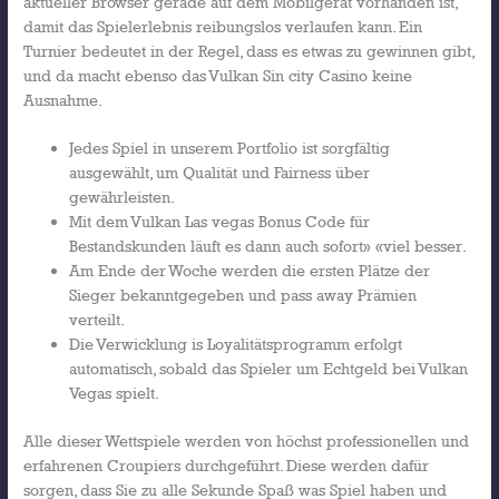
aktueller Browser gerade auf dem Mobilgerät vorhanden ist,
damit das Spielerlebnis reibungslos verlaufen kann. Ein
Turnier bedeutet in der Regel, dass es etwas zu gewinnen gibt,
und da macht ebenso das Vulkan Sin city Casino keine
Ausnahme.
Jedes Spiel in unserem Portfolio ist sorgfältig
ausgewählt, um Qualität und Fairness über
gewährleisten.
Mit dem Vulkan Las vegas Bonus Code für
Bestandskunden läuft es dann auch sofort» «viel besser.
Am Ende der Woche werden die ersten Plätze der
Sieger bekanntgegeben und pass away Prämien
verteilt.
Die Verwicklung is Loyalitätsprogramm erfolgt
automatisch, sobald das Spieler um Echtgeld bei Vulkan
Vegas spielt.
Alle dieser Wettspiele werden von höchst professionellen und
erfahrenen Croupiers durchgeführt. Diese werden dafür
sorgen, dass Sie zu alle Sekunde Spaß was Spiel haben und