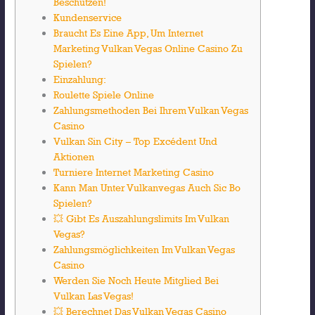
Beschützen!
Kundenservice
Braucht Es Eine App, Um Internet
Marketing Vulkan Vegas Online Casino Zu
Spielen?
Einzahlung:
Roulette Spiele Online
Zahlungsmethoden Bei Ihrem Vulkan Vegas
Casino
Vulkan Sin City – Top Excédent Und
Aktionen
Turniere Internet Marketing Casino
Kann Man Unter Vulkanvegas Auch Sic Bo
Spielen?
💥 Gibt Es Auszahlungslimits Im Vulkan
Vegas?
Zahlungsmöglichkeiten Im Vulkan Vegas
Casino
Werden Sie Noch Heute Mitglied Bei
Vulkan Las Vegas!
💥 Berechnet Das Vulkan Vegas Casino