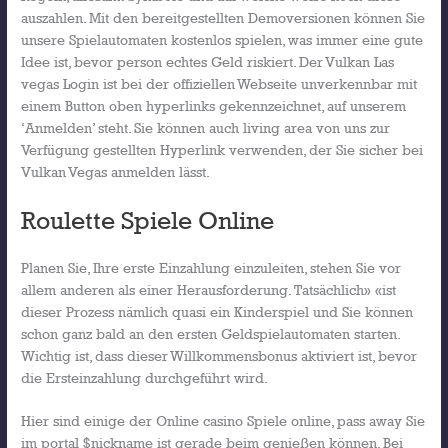
auszahlen. Mit den bereitgestellten Demoversionen können Sie
unsere Spielautomaten kostenlos spielen, was immer eine gute
Idee ist, bevor person echtes Geld riskiert. Der Vulkan Las
vegas Login ist bei der offiziellen Webseite unverkennbar mit
einem Button oben hyperlinks gekennzeichnet, auf unserem
‘Anmelden’ steht. Sie können auch living area von uns zur
Verfügung gestellten Hyperlink verwenden, der Sie sicher bei
Vulkan Vegas anmelden lässt.
Roulette Spiele Online
Planen Sie, Ihre erste Einzahlung einzuleiten, stehen Sie vor
allem anderen als einer Herausforderung. Tatsächlich» «ist
dieser Prozess nämlich quasi ein Kinderspiel und Sie können
schon ganz bald an den ersten Geldspielautomaten starten.
Wichtig ist, dass dieser Willkommensbonus aktiviert ist, bevor
die Ersteinzahlung durchgeführt wird.
Hier sind einige der Online casino Spiele online, pass away Sie
im portal $nickname ist gerade beim genießen können. Bei