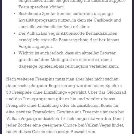
eingerichtet, damit Sie geradlinig mit unserem Support-
Team sprechen können.
Bestehende Spieler können außerdem dasjenige
Loyalitätsprogramm nutzen, in dem sie Cashback und
spezielle wöchentliche Boni erhalten.
Der Vulkan Las vegas Aktionscode Bestandskunden
ermöglicht spezielle Bonusangebote darüber hinaus
Vergünstigungen.
Wichtig ist auch jedoch, dass ein aktueller Browser
gerade auf dem Mobilgerät im internet ist, damit
dasjenige Spielerlebnis reibungslos verlaufen kann.
Nach weiteren Freespins muss man aber hier nicht suchen,
denn nach sehr guter Registrierung werden neuen Spielern
50 Freispiele ohne Einzahlung» «gewährt. Über das Glücksrad
und das Treueprogramm gibt es hin und wieder ebenso
Freispiele ohne Einzahlung oder als zusätzlichen Bonus für
eine gewisse Transaktion. Gewinne aus Freespins müssen bei
Vulkan Vegas grundsätzlich 15-fach umgesetzt werden. Damit
jeder Zocker eine geeignete Choice bei Vulkan Vegas findet,
bietet dieses Casino eine riesige Auswahl von