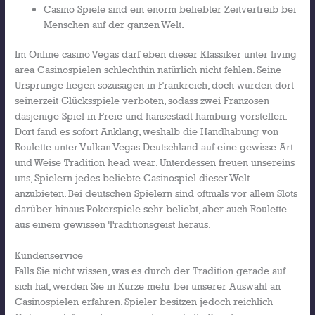
Casino Spiele sind ein enorm beliebter Zeitvertreib bei
Menschen auf der ganzen Welt.
Im Online casino Vegas darf eben dieser Klassiker unter living
area Casinospielen schlechthin natürlich nicht fehlen. Seine
Ursprünge liegen sozusagen in Frankreich, doch wurden dort
seinerzeit Glücksspiele verboten, sodass zwei Franzosen
dasjenige Spiel in Freie und hansestadt hamburg vorstellen.
Dort fand es sofort Anklang, weshalb die Handhabung von
Roulette unter Vulkan Vegas Deutschland auf eine gewisse Art
und Weise Tradition head wear. Unterdessen freuen unsereins
uns, Spielern jedes beliebte Casinospiel dieser Welt
anzubieten. Bei deutschen Spielern sind oftmals vor allem Slots
darüber hinaus Pokerspiele sehr beliebt, aber auch Roulette
aus einem gewissen Traditionsgeist heraus.
Kundenservice
Falls Sie nicht wissen, was es durch der Tradition gerade auf
sich hat, werden Sie in Kürze mehr bei unserer Auswahl an
Casinospielen erfahren. Spieler besitzen jedoch reichlich