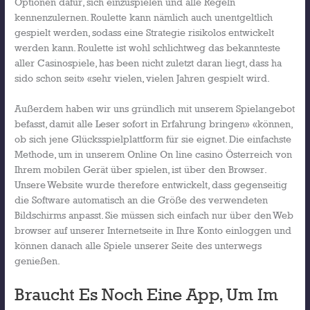
Optionen dafür, sich einzuspielen und alle Regeln
kennenzulernen. Roulette kann nämlich auch unentgeltlich
gespielt werden, sodass eine Strategie risikolos entwickelt
werden kann. Roulette ist wohl schlichtweg das bekannteste
aller Casinospiele, has been nicht zuletzt daran liegt, dass ha
sido schon seit» «sehr vielen, vielen Jahren gespielt wird.
Außerdem haben wir uns gründlich mit unserem Spielangebot
befasst, damit alle Leser sofort in Erfahrung bringen» «können,
ob sich jene Glücksspielplattform für sie eignet. Die einfachste
Methode, um in unserem Online On line casino Österreich von
Ihrem mobilen Gerät über spielen, ist über den Browser.
Unsere Website wurde therefore entwickelt, dass gegenseitig
die Software automatisch an die Größe des verwendeten
Bildschirms anpasst. Sie müssen sich einfach nur über den Web
browser auf unserer Internetseite in Ihre Konto einloggen und
können danach alle Spiele unserer Seite des unterwegs
genießen.
Braucht Es Noch Eine App, Um Im