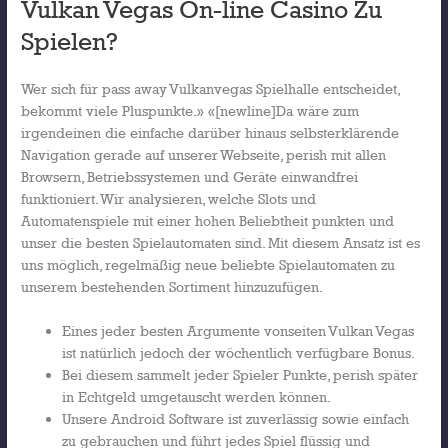
Vulkan Vegas On-line Casino Zu
Spielen?
Wer sich für pass away Vulkanvegas Spielhalle entscheidet,
bekommt viele Pluspunkte.» «[newline]Da wäre zum
irgendeinen die einfache darüber hinaus selbsterklärende
Navigation gerade auf unserer Webseite, perish mit allen
Browsern, Betriebssystemen und Geräte einwandfrei
funktioniert. Wir analysieren, welche Slots und
Automatenspiele mit einer hohen Beliebtheit punkten und
unser die besten Spielautomaten sind. Mit diesem Ansatz ist es
uns möglich, regelmäßig neue beliebte Spielautomaten zu
unserem bestehenden Sortiment hinzuzufügen.
Eines jeder besten Argumente vonseiten Vulkan Vegas
ist natürlich jedoch der wöchentlich verfügbare Bonus.
Bei diesem sammelt jeder Spieler Punkte, perish später
in Echtgeld umgetauscht werden können.
Unsere Android Software ist zuverlässig sowie einfach
zu gebrauchen und führt jedes Spiel flüssig und