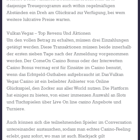
dasjenige Treueprogramm auch within regelmäßigen
Abständen ein Dreh am Glücksrad zur Verfügung, bei wem
weitere lukrative Preise warten.
Vulkan Vegas – Top Revenu Und Aktionen
Um den vollen Betrag zu erhalten, müssen drei Einzahlungen
getätigt werden. Diese Transaktionen müssen beide innerhalb
der ersten sieben Tage nach der Anmeldung vorgenommen
werden. Der ComeOn Casino Bonus oder der Interwetten
Casino Bonus vermag erst für Einsätze im Casino benutzt,
wenn das Echtgeld-Guthaben aufgebraucht ist. Das Vulkan
Vegas Casino ist ein beliebter Anbieter von Online
Glücksspiel, den Zocker aus aller World nutzen. Die Plattform
hat einiges zu bieten, von einer immensen Auswahl an Slots
und Tischspielen über Live On line casino Angebote und
Turniere.
Auch können sich die teilnehmenden Spieler im Conversation
untereinander austauschen, sodass man echtes Casino-Feeling
erlebt, ganz sofort, wo man ist auch. Blackjack gilt