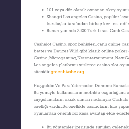
101 veya düz olarak oynanan okey oyunu
Shangri Los angeles Casino, popüler laya
kuruluşlar tarafından birkaç kez test edilm
Bunun yanında 2500 Türk Lirası Canlı Casi
Cashalot Casino, spor bahisleri, canlı online ca
better ve Deuces Wild gibi klasik online poker 
Casino, Microgaming, Netentertainment, NextGen
Los angeles platformu yüzlerce casino slot oyunu
sitesidir
greenbizsbc.org
.
Hoşgeldin Ve Para Yatırmadan Deneme Bonusla
Bu yönüyle kullanıcıların mobilite özgürlüğünü e
«uygulamaların eksik olması nedeniyle Cashalot, l
özelliği vardır. Bu özellikle casinoların hile y
oyunlardan önemli bir kasa avantajı elde ederler
Bu yöntemler içerisinde sunulan geleneks