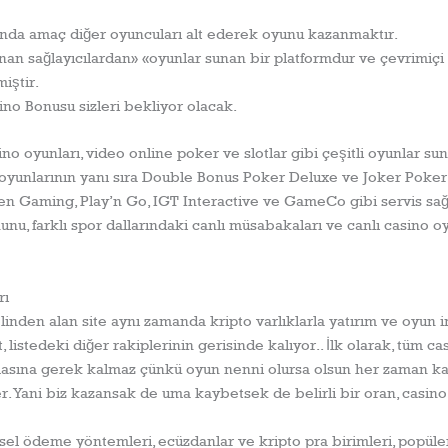
nda amaç diğer oyuncuları alt ederek oyunu kazanmaktır.
nan sağlayıcılardan» «oyunlar sunan bir platformdur ve çevrimiç
iştir.
no Bonusu sizleri bekliyor olacak.
sino oyunları, video online poker ve slotlar gibi çeşitli oyunlar 
oyunlarının yanı sıra Double Bonus Poker Deluxe ve Joker Poker g
 Gaming, Play’n Go, IGT Interactive ve GameCo gibi servis sağl
nu, farklı spor dallarındaki canlı müsabakaları ve canlı casino oy
rı
linden alan site aynı zamanda kripto varlıklarla yatırım ve oyun i
istedeki diğer rakiplerinin gerisinde kalıyor.. İlk olarak, tüm cas
apmasına gerek kalmaz çünkü oyun nenni olursa olsun her zaman kaz
. Yani biz kazansak de uma kaybetsek de belirli bir oran, casino 
el ödeme yöntemleri, ecüzdanlar ve kripto pra birimleri, popüler