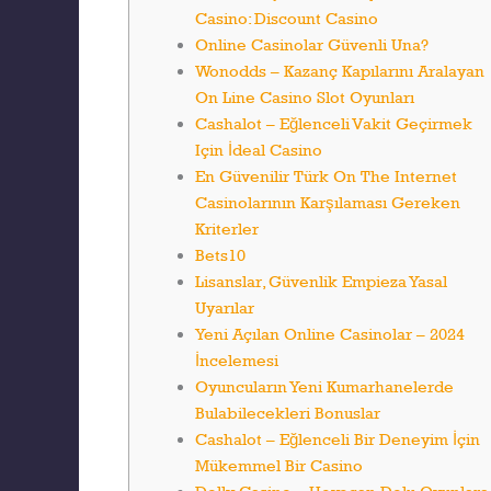
Casino: Discount Casino
Online Casinolar Güvenli Una?
Wonodds – Kazanç Kapılarını Aralayan
On Line Casino Slot Oyunları
Cashalot – Eğlenceli Vakit Geçirmek
Için İdeal Casino
En Güvenilir Türk On The Internet
Casinolarının Karşılaması Gereken
Kriterler
Bets10
Lisanslar, Güvenlik Empieza Yasal
Uyarılar
Yeni Açılan Online Casinolar – 2024
İncelemesi
Oyuncuların Yeni Kumarhanelerde
Bulabilecekleri Bonuslar
Cashalot – Eğlenceli Bir Deneyim İçin
Mükemmel Bir Casino