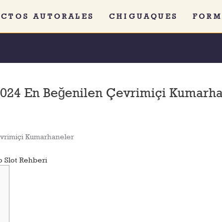
ECTOS AUTORALES
CHIGUAQUES
FORM
ri 2024 En Beğenilen Çevrimiçi Kumarh
Çevrimiçi Kumarhaneler
no Slot Rehberi