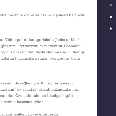
i slot machine game ve casino oyunları bağımsız
sunar. Video poker kategorisinde, Jacks or Much
ibi yenilikçi varyantlar mevcuttur. Cashalot
ayıcıları tarafından desteklenmektedir. Shangri
unlarını kullanıcılara sunan popüler bir bahis
mkanını da sağlamıyor. Bu tarz yeni nesil»
inoların “ev avantajı” olarak adlandırılan bir
anırlar. Özellikle rulet ve blackjack gibi
sitesinin kasasına gider.
 olarak kullanılan seçeneklerdir.