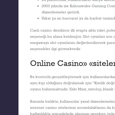
2003 yılında ise Kahnawake Gaming Commi
düzenlemeler getirdi.
Fakat şu an baccarat ya da barbut tarzın
Canlı casino denilince ilk etapta akla rulet, po
seçeneği bu alana katılmıştır. Slot oyunları so
megaways slot oyunlarını değerlendirerek para k
seçenekler ilgi görmektedir.
Online Casino» «siteler
Bu kontrolü gerçekleştirmek için kullanıcılardan
aynı kişi olduğunu doğrulamak için “Kimlik doğ
oyunu bulunmaktadır. Eski Mısır, mitoloji, kla
Bununla birlikte, kullanıcılar yasal düzenlemeler
internet casino sitelerinin sorumluluklarını da 
bağımlılıkla mücadelede alınması gereken önleml