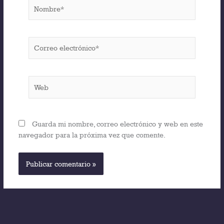
Nombre*
Correo
electrónico*
Web
Guarda mi nombre, correo electrónico y web en este
navegador para la próxima vez que comente.