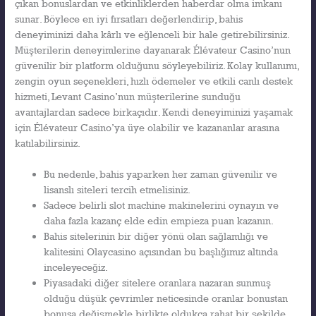
çıkan bonuslardan ve etkinliklerden haberdar olma imkanı
sunar. Böylece en iyi fırsatları değerlendirip, bahis
deneyiminizi daha kârlı ve eğlenceli bir hale getirebilirsiniz.
Müşterilerin deneyimlerine dayanarak Élévateur Casino’nun
güvenilir bir platform olduğunu söyleyebiliriz. Kolay kullanımı,
zengin oyun seçenekleri, hızlı ödemeler ve etkili canlı destek
hizmeti, Levant Casino’nun müşterilerine sunduğu
avantajlardan sadece birkaçıdır. Kendi deneyiminizi yaşamak
için Élévateur Casino’ya üye olabilir ve kazananlar arasına
katılabilirsiniz.
Bu nedenle, bahis yaparken her zaman güvenilir ve
lisanslı siteleri tercih etmelisiniz.
Sadece belirli slot machine makinelerini oynayın ve
daha fazla kazanç elde edin empieza puan kazanın.
Bahis sitelerinin bir diğer yönü olan sağlamlığı ve
kalitesini Olaycasino açısından bu başlığımız altında
inceleyeceğiz.
Piyasadaki diğer sitelere oranlara nazaran sunmuş
olduğu düşük çevrimler neticesinde oranlar bonustan
bonusa değişmekle birlikte oldukça rahat bir şekilde