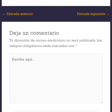
←
Entrada anterior
Entrada siguiente
→
Deja un comentario
Tu dirección de correo electrónico no será publicada.
Los
campos obligatorios están marcados con
*
Escribe
aquí...