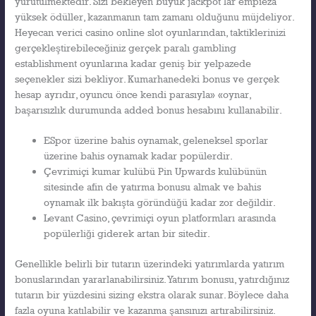
yürütülmektedir. Sizi bekleyen büyük jackpot‘lar empieza
yüksek ödüller, kazanmanın tam zamanı olduğunu müjdeliyor.
Heyecan verici casino online slot oyunlarından, taktiklerinizi
gerçekleştirebileceğiniz gerçek paralı gambling
establishment oyunlarına kadar geniş bir yelpazede
seçenekler sizi bekliyor. Kumarhanedeki bonus ve gerçek
hesap ayrıdır, oyuncu önce kendi parasıyla» «oynar,
başarısızlık durumunda added bonus hesabını kullanabilir.
ESpor üzerine bahis oynamak, geleneksel sporlar
üzerine bahis oynamak kadar popülerdir.
Çevrimiçi kumar kulübü Pin Upwards kulübünün
sitesinde afin de yatırma bonusu almak ve bahis
oynamak ilk bakışta göründüğü kadar zor değildir.
Levant Casino, çevrimiçi oyun platformları arasında
popülerliği giderek artan bir sitedir.
Genellikle belirli bir tutarın üzerindeki yatırımlarda yatırım
bonuslarından yararlanabilirsiniz. Yatırım bonusu, yatırdığınız
tutarın bir yüzdesini sizing ekstra olarak sunar. Böylece daha
fazla oyuna katılabilir ve kazanma şansınızı artırabilirsiniz.