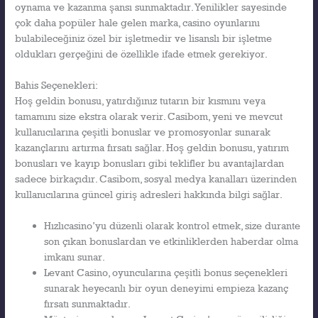
oynama ve kazanma şansı sunmaktadır. Yenilikler sayesinde
çok daha popüler hale gelen marka, casino oyunlarını
bulabileceğiniz özel bir işletmedir ve lisanslı bir işletme
oldukları gerçeğini de özellikle ifade etmek gerekiyor.
Bahis Seçenekleri:
Hoş geldin bonusu, yatırdığınız tutarın bir kısmını veya
tamamını size ekstra olarak verir. Casibom, yeni ve mevcut
kullanıcılarına çeşitli bonuslar ve promosyonlar sunarak
kazançlarını artırma fırsatı sağlar. Hoş geldin bonusu, yatırım
bonusları ve kayıp bonusları gibi teklifler bu avantajlardan
sadece birkaçıdır. Casibom, sosyal medya kanalları üzerinden
kullanıcılarına güncel giriş adresleri hakkında bilgi sağlar.
Hızlıcasino’yu düzenli olarak kontrol etmek, size durante
son çıkan bonuslardan ve etkinliklerden haberdar olma
imkanı sunar.
Levant Casino, oyuncularına çeşitli bonus seçenekleri
sunarak heyecanlı bir oyun deneyimi empieza kazanç
fırsatı sunmaktadır.