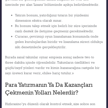
üzerinde yer alan ‘Lisans’ bölümünde açıkça belirtilmektedir.
Yatırım bonusu, yatırdığınız tutarın bir yüzdesini
dimension ekstra olarak sunar.
Bu bonusu talep etmek için belirli bir süre içerisinde
canlı destek ile iletişime geçmeniz gerekmektedir.
Curacao, çevrimiçi oyun lisanslaması konusunda önde
gelen kuruluşlardan biridir ve lisanslama süreci oldukça
sıkı denetimlerle gerçekleştirilir.
Burada sanal takımlar oynar empieza sonuç sadece two to
three dakika içinde öğrenilebilir. Takımların özellikleri ve
güçlü/zayıf yönleri vardır ve kimin kazanacağına rastgele bir
sayı üreteci karar verir, «hile» hariç tutulur.»
Para Yatırmanın Ya Da Kazançları
Çekmenin Yolları Nelerdir?
Hızlıcasino’yu düzenli olarak kontrol etmek, size sobre son