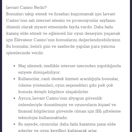
Levant Casino Nedir?
Bonusları takip etmek ve fırsatları kaçırmamak için Levant
Casino’nun sah internet sitesini ve promosyonlar sayfasını
düzenli olarak ziyaret etmenizde fayda vardır. Daha fazla
kazanç elde etmek ve eğlenceli bir oyun deneyimi yaşamak
için Élévateur Casino’nun bonuslarını değerlendirebilirsiniz.
Bu bonuslar, belirli gün ve saatlerde yapılan para yatırma
işlemlerinde verilir.
Maç izlemek, özellikle internet üzerinden yapıldığında
eziyete dönüşebiliyor.
Kullanıcılar, canlı destek hizmeti aracılığıyla bonuslar,
ödeme yöntemleri, oyun seçenekleri gibi pek çok
konuda detaylı bilgilere ulaşabilirler.
Ayrıca, Levant Casino’nun altyapısı güvenlik
önlemleriyle donatılmıştır ve oyuncuların kişisel ve
finansal bilgilerinin güvende olması için SSL şifreleme
teknolojisi kullanmaktadır.
Bu sayede, oyuncular daha fazla kazanma şansı elde
ederler ve oyun keyifleri katlanarak artar.