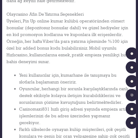
daha ag keyifli hale getirmektedir.
Olaycasino Afin De Yatırma Seçenekleri
Üyeleri, Pin Up online kumar kulübü operatöründen cömert
bonuslar (depozitosuz bonuslar dahil) ve güzel hediyeler için
en kid promosyon kodlarına ve kuponlara ilk erişenlerdir.
Örneğin, her hafta Viber’da para yatırma işleminde %100 için
özel bir added bonus kodu bulabilirsiniz. Mobil uyumlu
Hızlıcasino, kullanıcılarına esnek, pratik empieza yenilikçi bir
bahis deneyimi sunar.
Yeni kullanıcılar için, kumarhane ile tanışmaya bu
slotlarla başlamanızı öneririz.
Oyuncular, herhangi bir sorunla karşılaştıklarında canlı
destek ekibiyle kolayca iletişim kurabildiklerini ve
sorunlarının çözüme kavuştuğunu belirtmektedirler.
Casinomaxi831 hızlı giriş adresi yayında empieza artık
işlemlerinizi de bu adres üzerinden yapmanız
gerekiyor.
Farklı ülkelerde oynayan kulüp müşterileri, çok çeşitli
konulara ve geniş bir oran yelpazesine sahip çok çeşitli