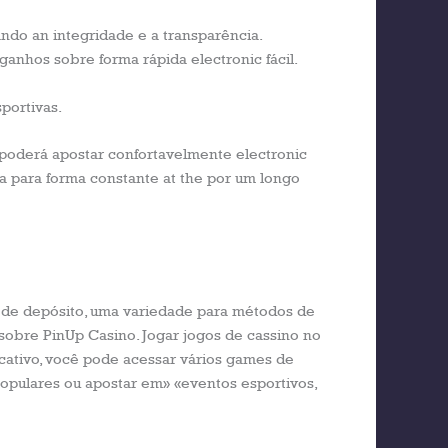
ndo an integridade e a transparência.
nhos sobre forma rápida electronic fácil.
portivas.
cê poderá apostar confortavelmente electronic
a para forma constante at the por um longo
s de depósito, uma variedade para métodos de
sobre PinUp Casino. Jogar jogos de cassino no
cativo, você pode acessar vários games de
 populares ou apostar em» «eventos esportivos,