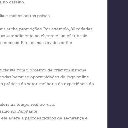
a no cassino.
ia e muitos outros países.
nus at the promoções. Por exemplo, 30 rodadas
u» «atendimento ao cliente é um pilar basic.
técnicos. Para os mais ávidos at the
iciativa com u objetivo de criar um sistema
a todas because oportunidades de jogo online.
s práticas do setor, melhoria da experiência do
ers na tempo real, ao vivo.
sino Ao Palpitante.
e ele adere a padrões rígidos de segurança e