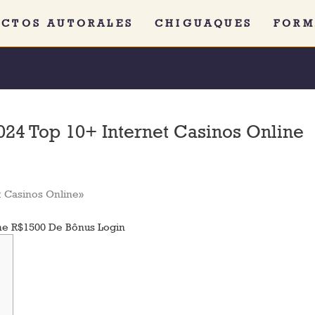
ECTOS AUTORALES
CHIGUAQUES
FORM
24 Top 10+ Internet Casinos Online
t Casinos Online»
nhe R$1500 De Bônus Login