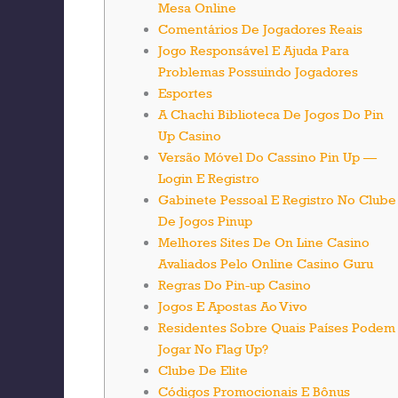
Mesa Online
Comentários De Jogadores Reais
Jogo Responsável E Ajuda Para
Problemas Possuindo Jogadores
Esportes
A Chachi Biblioteca De Jogos Do Pin
Up Casino
Versão Móvel Do Cassino Pin Up —
Login E Registro
Gabinete Pessoal E Registro No Clube
De Jogos Pinup
Melhores Sites De On Line Casino
Avaliados Pelo Online Casino Guru
Regras Do Pin-up Casino
Jogos E Apostas Ao Vivo
Residentes Sobre Quais Países Podem
Jogar No Flag Up?
Clube De Elite
Códigos Promocionais E Bônus