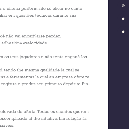
 o idioma perform site só clicar no canto
iliar em questões técnicas durante sua
cê não vai encari?arse perder.
e adhesión» «velocidade.
bem os teus jogadores e não tenta enganá-los.
oid, tendo the mesma qualidade la cual se
ens e ferramentas la cual an empresa oferece.
 registra e produz seu primeiro depósito Pin-
 elevada de oferta. Todos os clientes querem
scomplicado at the intuitivo. Em relação às
ssíveis.