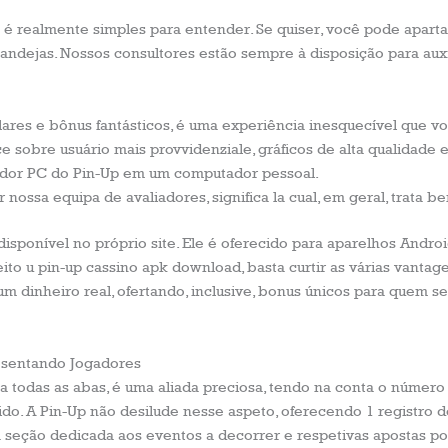
 é realmente simples para entender. Se quiser, você pode apartar
andejas. Nossos consultores estão sempre à disposição para aux
ares e bônus fantásticos, é uma experiência inesquecível que vo
 sobre usuário mais provvidenziale, gráficos de alta qualidade 
umidor PC do Pin-Up em um computador pessoal.
r nossa equipa de avaliadores, significa la cual, em geral, trata 
 disponível no próprio site. Ele é oferecido para aparelhos Andr
to u pin-up cassino apk download, basta curtir as várias vantag
m dinheiro real, ofertando, inclusive, bonus únicos para quem se
esentando Jogadores
 todas as abas, é uma aliada preciosa, tendo na conta o número
do. A Pin-Up não desilude nesse aspeto, oferecendo 1 registro de
a seção dedicada aos eventos a decorrer e respetivas apostas po