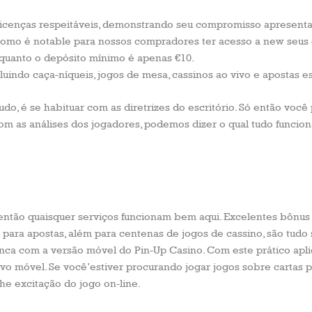
licenças respeitáveis, demonstrando seu compromisso apresenta
mo é notable para nossos compradores ter acesso a new seus ga
enquanto o depósito mínimo é apenas €10.
luindo caça-níqueis, jogos de mesa, cassinos ao vivo e apostas es
 tudo, é se habituar com as diretrizes do escritório. Só então vo
m as análises dos jogadores, podemos dizer o qual tudo funcion
 então quaisquer serviços funcionam bem aqui. Excelentes bônu
ara apostas, além para centenas de jogos de cassino, são tudo 
nca com a versão móvel do Pin-Up Casino. Com este prático apli
tivo móvel. Se você’estiver procurando jogar jogos sobre cartas
he excitação do jogo on-line.