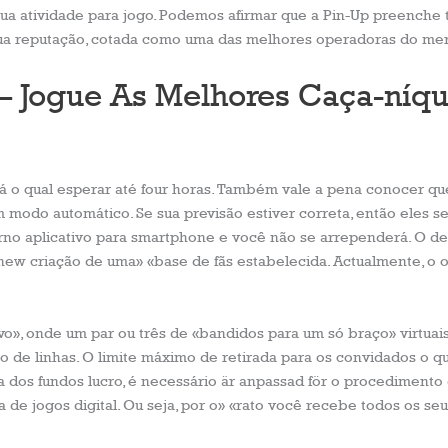
ua atividade para jogo. Podemos afirmar que a Pin-Up preenche 
e sua reputação, cotada como uma das melhores operadoras do me
 – Jogue As Melhores Caça-níqu
rá o qual esperar até four horas. Também vale a pena conocer qu
modo automático. Se sua previsão estiver correta, então eles 
 aplicativo para smartphone e você não se arrependerá. O desi
w criação de uma» «base de fãs estabelecida. Actualmente, o on
», onde um par ou três de «bandidos para um só braço» virtuais 
 de linhas. O limite máximo de retirada para os convidados o qu
 dos fundos lucro, é necessário är anpassad för o procedimento 
la de jogos digital. Ou seja, por o» «rato você recebe todos os s