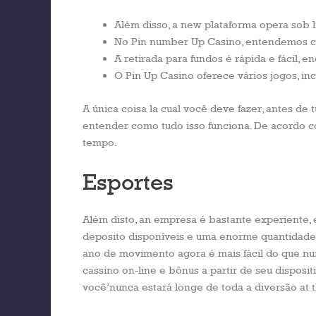
Além disso, a new plataforma opera sob 
No Pin number Up Casino, entendemos co
A retirada para fundos é rápida e fácil, 
O Pin Up Casino oferece vários jogos, inc
A única coisa la cual você deve fazer, antes de
entender como tudo isso funciona. De acordo co
tempo.
Esportes
Além disto, an empresa é bastante experiente,
deposito disponíveis e uma enorme quantidade p
ano de movimento agora é mais fácil do que nu
cassino on-line e bônus a partir de seu disposi
você’nunca estará longe de toda a diversão at t