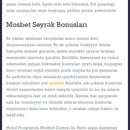
qüsur etsəniz belə, fayda əldə edə bilərsiniz. Pul çıxarmaq
üçün oyunçu bir neçə ürəyiaçiq addımı yerinə yetirməlidir.
Mosbet Seyrək Bonusları
Bu yazılar silsiləsini oxuyandan sonra mənim kimi
düşünəcəyinizə əminəm. Bu iki şirkətin fəaliyyəti ibtidai
baxışdan səmimi görünən, amma incəliklə işləyən fırıldaq
mexanizmi üzərində qurulub. Beləliklə, lisenziyasız və rüsum
ödəmədən çalışan bukmeker kontorları qeyri-leqal, hüquqsuz
mərc oyunları təşkil etməklə çoxlu miqdarda pul qazanırlar.
Bu şirkətlərin ofşor zonalarda qeydiyyatdan keçməsinin
konkret səbəbləri mal
mostbet
. Beləliklə, adı çəkilən kontorlar
dövlət nəzarətindən bütöv uzaqda işləyirlər ki, bu da onların
etibarsızlığına dair ən ciddi sübutdu. İkincisi, mal qarşısında
əsla bir məsuliyyət və öhdəlik ehtiras etməyən kontorlar
müştərilərə daha uzun xidmətlər, o sıradan onlayn kazino da
təklif edir.
Mobil Proqramda Mostbet Dəstəyi Ilə Necə əlaqə Saxlamaq