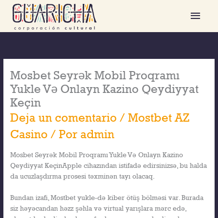
Ir
Men
al
contenido
prin
Mosbet Seyrək Mobil Proqramı
Yukle Və Onlayn Kazino Qeydiyyat
Keçin
Deja un comentario
/
Mostbet AZ
Casino
/ Por
admin
Mosbet Seyrək Mobil Proqramı Yukle Və Onlayn Kazino
Qeydiyyat Keçin
Apple cihazından istifadə edirsinizsə, bu halda
da ucuzlaşdırma prosesi təxminən tayı olacaq.
Bundan izafi, Mostbet yukle-də kiber ötüş bölməsi var. Burada
siz həyəcandan həzz şəhla və virtual yarışlara mərc edə,