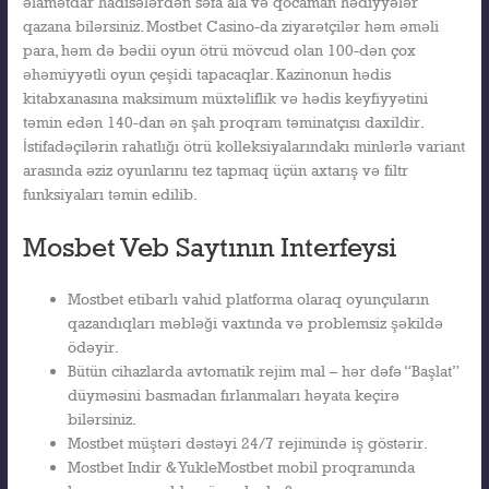
əlamətdar hadisələrdən səfa ala və qocaman hədiyyələr
qazana bilərsiniz. Mostbet Casino-da ziyarətçilər həm əməli
para, həm də bədii oyun ötrü mövcud olan 100-dən çox
əhəmiyyətli oyun çeşidi tapacaqlar. Kazinonun hədis
kitabxanasına maksimum müxtəliflik və hədis keyfiyyətini
təmin edən 140-dan ən şah proqram təminatçısı daxildir.
İstifadəçilərin rahatlığı ötrü kolleksiyalarındakı minlərlə variant
arasında əziz oyunlarını tez tapmaq üçün axtarış və filtr
funksiyaları təmin edilib.
Mosbet Veb Saytının Interfeysi
Mostbet etibarlı vahid platforma olaraq oyunçuların
qazandıqları məbləği vaxtında və problemsiz şəkildə
ödəyir.
Bütün cihazlarda avtomatik rejim mal – hər dəfə “Başlat”
düyməsini basmadan fırlanmaları həyata keçirə
bilərsiniz.
Mostbet müştəri dəstəyi 24/7 rejimində iş göstərir.
Mostbet Indir & YukleMostbet mobil proqramında