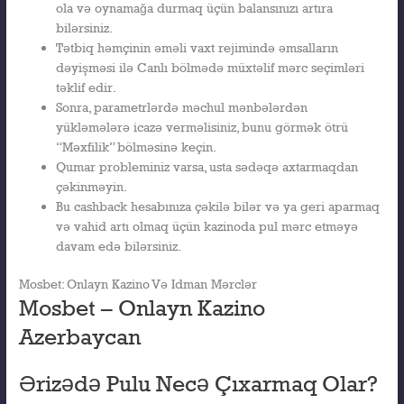
ola və oynamağa durmaq üçün balansınızı artıra
bilərsiniz.
Tətbiq həmçinin əməli vaxt rejimində əmsalların
dəyişməsi ilə Canlı bölmədə müxtəlif mərc seçimləri
təklif edir.
Sonra, parametrlərdə məchul mənbələrdən
yükləmələrə icazə verməlisiniz, bunu görmək ötrü
“Məxfilik” bölməsinə keçin.
Qumar probleminiz varsa, usta sədəqə axtarmaqdan
çəkinməyin.
Bu cashback hesabınıza çəkilə bilər və ya geri aparmaq
və vahid artı olmaq üçün kazinoda pul mərc etməyə
davam edə bilərsiniz.
Mosbet: Onlayn Kazino Və Idman Mərclər
Mosbet – Onlayn Kazino
Azerbaycan
Ərizədə Pulu Necə Çıxarmaq Olar?