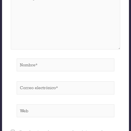
aquí...
Nombre*
Correo
electrónico*
Web