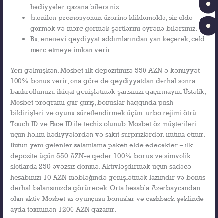
hədiyyələr qazana bilərsiniz.
İstənilən promosyonun üzərinə klikləməklə, siz əldə
görmək və mərc görmək şərtlərini öyrənə bilərsiniz.
Bu, ənənəvi qeydiyyat addımlarından yan keçərək, cəld
mərc etməyə imkan verir.
Yeri gəlmişkən, Mosbet ilk depozitinizə 550 AZN-ə kəmiyyət
100% bonus verir, ona görə də qeydiyyatdan dərhal sonra
bankrollunuzu ikiqat genişlətmək şansınızı qaçırmayın. Üstəlik,
Mosbet proqramı gur giriş, bonuslar haqqında push
bildirişləri və oyunu sürətləndirmək üçün turbo rejimi ötrü
Touch ID və Face ID ilə təchiz olunub. Mosbet öz müştəriləri
üçün həlim hədiyyələrdən və sakit sürprizlərdən imtina etmir.
Bütün yeni gələnlər salamlama paketi əldə edəcəklər – ilk
depozitə üçün 550 AZN-ə qədər 100% bonus və simvolik
slotlarda 250 əvəzsiz dönmə. Aktivləşdirmək üçün sadəcə
hesabınızı 10 AZN məbləğində genişlətmək lazımdır və bonus
dərhal balansınızda görünəcək. Orta hesabla Azərbaycandan
olan aktiv Mosbet az oyunçusu bonuslar və cashback şəklində
ayda təxminən 1200 AZN qazanır.