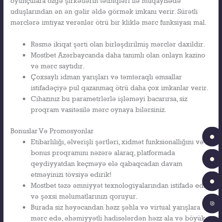
oyunçulara özgə şirkətlərin tətbiqləri ilə müqayisədə
uduşlarından ən ən gəlir əldə görmək imkanı verir. Sürətli
mərclərə imtiyaz verənlər ötrü bir kliklə mərc funksiyası mal.
Rəsmə ikiqat şərti olan birləşdirilmiş mərclər daxildir.
Mostbet Azərbaycanda daha tanımlı olan onlayn kazino
və mərc saytıdır.
Çoxsaylı idman yarışları və təmtəraqlı əmsallar
istifadəçiyə pul qazanmaq ötrü daha çox imkanlar verir.
Cihazınız bu parametrlərlə işləməyi bacarırsa, siz
proqram vasitəsilə mərc oynaya bilərsiniz.
Bonuslar Və Promosyonlar
Etibarlılığı, əlverişli şərtləri, xidmət funksionallığını və
bonus proqramını nəzərə alaraq, platformada
qeydiyyatdan keçməyə elə qabaqcadan davam
etməyinizi tövsiyə edirik!
Mostbet təzə əmniyyət texnologiyalarından istifadə edir
və şəxsi məlumatlarınızı qoruyur.
Burada siz həyəcandan həzz şəhla və virtual yarışlara
mərc edə, əhəmiyyətli hadisələrdən həzz ala və böyük