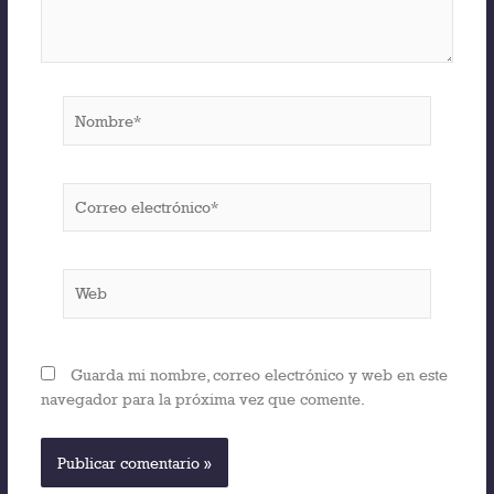
Nombre*
Correo
electrónico*
Web
Guarda mi nombre, correo electrónico y web en este
navegador para la próxima vez que comente.