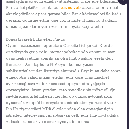
asanlaşdırmaq üçün əməliyyat sistemini idarə edə bilərsiniz.
Pin-up Bet platforması ilə pul
casino veb
qazana bilər, virtual
aktivləşdirilərək para qazana bilər. Bank köçürmələri ilə bağlı
qərarlar götürmə edilir, que çox istifadə olunur, bu da daxil
olmaqla, bankların yerli yerlərini həyata keçirə bilər.
Bonus Siyasəti Bukmeker Pin-up
Oyun müəssisəsinin operatoru Carletta Ltd. şirkəti Kiprdə
qeydiyyatla çıxış edir. İnternet şəbəkəsində qanuni qumar-
oyun fəaliyyətinin aparılması ötrü PinUp sahibi tərəfindən
Kürasao – Antillephone N. V. oyun komissiyasının
sublisenziatlarından lisenziya alınmışdır. Sayt bunu daha sonra
etmək ötrü vahid imkan təqdim edir, çarə üçün müddət
ayırmamağınıza və bir neçə saatlıq oyun ötrü yağışda
gəzməyinizə lüzum yoxdur. İcazə sənədlərinin mövcudluğu
saytda idmana təhlükəsiz mərclər qoymağa, avtomatlarda
oynamağa və qəfil lotereyalarda iştirak etməyə rüsxət verir.
Pin Up ziyarətçiləri MDB ölkələrindən olan qonaqlar üçün
istifadəçi interfeysinin adaptasiyası cəlb edir. Pin-up-da daha
yüksək kazinolar və qumar oynaya bilərsiniz.