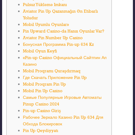
Pulsuz Yükləmə Imkanı
Aviator Pin Up Qazanmağın Ən Etibarlı
Yoludur
Mobil Uyumlu Oyunlar»
Pin Upward Casino-da Hansı Oyunlar Var?
Aviator Pin Number Up Casino
Бонусная Программа Pin-up 634 Kz
Mobil Oyun Keyfi
«Pin-up Casino Официальный Сайтпин Ап
Казино
Mobil Proqramı Quraşdırmaq
Где Скачать Приложение Pin Up
Mobil Proqram Pin Up
Mobil Pin Up Casino
Самые Популярные Игровые Автоматы
Pinup Casino 2024
Pin-up Casino Giriş
Рабочее Зеркало Казино Pin Up 634 Для
Обхода Блокировок
Pin Up Qeydiyyatı