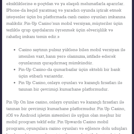
eksikliklərinə e-poçtdan və ya əlaqəli məlumatlarla aparırlar.
IPhone-da keçid yaratmaq və yaradıcı oyunda iştirak etmək
istəyənlər üçün bu platformada canlı casino oyunları imkanına
malikdir. Pin-Up Casino’nun mobil versiyası, müştərilər üçün
tezliklə qrup qaydalarını öyrənmək üçün əlverişlilik və
rahatlıq imkanı təmin edir.»
Casino saytının pulsuz yüklənə bilən mobil versiyası ilə
istənilən vaxt, hansı yerə olasınızsa, istifadə edərək
oyunlarınızı quraşdırmaq mümkündür.
Pin-Up Casino-da qumarbazlar üçün əktəbli bir bank
üçün ətibarlı variantdır.
Pin Up Casino, onlayn oyunları və kazançlı fırsatları ilə
tanınan bir çevrimiçi kumarhane platformudur.
Pin Up On line casino, onlayn oyunları və kazançlı fırsatları ilə
tanınan bir çevrimiçi kumarhane platformudur. Pin Up Casino,
iOS və Android işletim sistemləri ilə uyğun olan məşhur bir
mobil proqram təklif edir. Pin Upwards Casino mobil
proqramı, oyunçulara cazino oyunları və eğləncə dolu uduşları