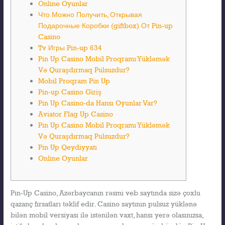
Online Oyunlar
Что Можно Получить, Открывая
Подарочные Коробки (giftbox) От Pin-up
Casino
Tv Игры Pin-up 634
Pin Up Casino Mobil Proqramı Yükləmək
Və Quraşdırmaq Pulsuzdur?
Mobil Proqram Pin Up
Pin-up Casino Giriş
Pin Up Casino-da Hansı Oyunlar Var?
Aviator Flag Up Casino
Pin Up Casino Mobil Proqramı Yükləmək
Və Quraşdırmaq Pulsuzdur?
Pin Up Qeydiyyatı
Online Oyunlar
Pin-Up Casino, Azərbaycanın rəsmi veb saytında sizə çoxlu
qazanç fırsatları təklif edir. Casino saytının pulsuz yüklənə
bilən mobil versiyası ilə istənilən vaxt, hansı yerə olasınızsa,