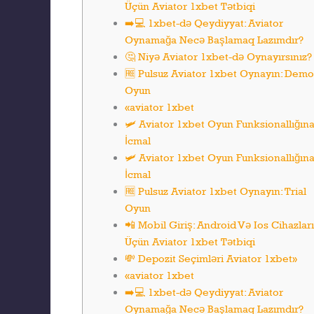
Üçün Aviator 1xbet Tətbiqi
➡️💻 1xbet-də Qeydiyyat: Aviator
Oynamağa Necə Başlamaq Lazımdır?
🤔 Niyə Aviator 1xbet-də Oynayırsınız?
🆓 Pulsuz Aviator 1xbet Oynayın: Demo
Oyun
«aviator 1xbet
🛩 Aviator 1xbet Oyun Funksionallığın
İcmal
🛩 Aviator 1xbet Oyun Funksionallığın
İcmal
🆓 Pulsuz Aviator 1xbet Oynayın: Trial
Oyun
📲 Mobil Giriş: Android Və Ios Cihazları
Üçün Aviator 1xbet Tətbiqi
💸 Depozit Seçimləri Aviator 1xbet»
«aviator 1xbet
➡️💻 1xbet-də Qeydiyyat: Aviator
Oynamağa Necə Başlamaq Lazımdır?