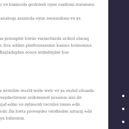
nür və kazinoda görkəmli oyun cazibəsi statusunu
mo analoqu arasında oyun mexanikası və ya
s prinsiplər bütün variantlarda ardıcıl olaraq
rlər. Son addım platformamızın kazino bölməsinə
 Başladıqdan sonra istifadəçilər bu»
la istənilən world wide web və ya mobil cihazda
ovayderlərinin mükəmməl sırasının izni ilə.
şaf edən və əyləncəli təcrübə təmin edir.
kdir. Siz hətta provayder tərəfindən axtarış edə
a bilərsiniz.