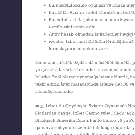
Bu, müxtəlif kazino oyunları və idman mər
Bu alətlər Aviator 1xBet təcrübəsini birlə
Bu mobil təkliflər, slot maşını interfeys
təcrübəsini təmin edir.
Aktiv hesab olmadan, istifadəçilər həqiq
Aviator 1xBet-nin hərtərəfli fərdiləşdirmə
formalaşdırmaq imkanı verir.
Əmin olun, dəstək işçiləri ilə məsləhətləşmələr p
yaxşı cəhətlərindən biri odur ki, oyunçular actu
bilərlər. Real olaraq oynamağa hazır olduqda, b
təklif edirik. İstər masaüstündə, istərsə də iO
istifadəçi dostudur.
➡️💻 1xbet-də Qeydiyyat: Aviator Oynamağa Ne
Slotlardan başqa, 1xBet Casino rulet, black jack,
Blackjack, Amerika Ruleti, Punto Banco və ya Po
qanunvericiliyində nəzərdə tutulduğu təqdirdə, 
təcrübələrinə riayət edirik. Aktiv hesab olmadan