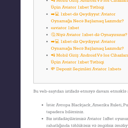
📲 Mobil Giriş: Android Və Ios Cihazları
Üçün Aviator 1xbet Tətbiqi
➡️💻 1xbet-də Qeydiyyat: Aviator
Oynamağa Necə Başlamaq Lazımdır?
«aviator 1xbet
🤔 Niyə Aviator 1xbet-də Oynayırsınız?
➡️💻 1xbet-də Qeydiyyat: Aviator
Oynamağa Necə Başlamaq Lazımdır?
📲 Mobil Giriş: Android Və Ios Cihazları
Üçün Aviator 1xbet Tətbiqi
💸 Depozit Seçimləri Aviator 1xbet»
Bu veb-saytdan istifadə etməyə davam etməklə siz
İstər Avropa Blackjack, Amerika Ruleti, 
tapadera bilərsiniz.
Biz istifadəçilərimizə Aviator 1xBet oyunu
rahatlığında təhlükəsiz və əngəlsiz əməliy