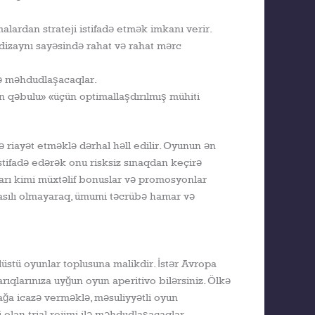
alardan strateji istifadə etmək imkanı verir.
 dizaynı sayəsində rahat və rahat mərc
lə məhdudlaşacaqlar.
rın qəbulu» «üçün optimallaşdırılmış mühiti
ə riayət etməklə dərhal həll edilir. Oyunun ən
istifadə edərək onu risksiz sınaqdan keçirə
arı kimi müxtəlif bonuslar və promosyonlar
 asılı olmayaraq, ümumi təcrübə hamar və
olüstü oyunlar toplusuna malikdir. İstər Avropa
ıqlarınıza uyğun oyun aperitivo bilərsiniz. Ölkə
ağa icazə verməklə, məsuliyyətli oyun
i olan trial rejimi ilə məhdudlaşacaqlar
.