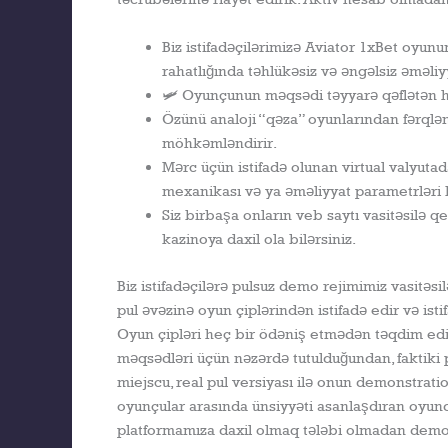
Biz istifadəçilərimizə Aviator 1xBet oyunu
rahatlığında təhlükəsiz və əngəlsiz əməliy
🛩 Oyunçunun məqsədi təyyarə qəflətən h
Özünü analoji “qəza” oyunlarından fərqlən
möhkəmləndirir.
Mərc üçün istifadə olunan virtual valyuta
mexanikası və ya əməliyyat parametrləri 
Siz birbaşa onların veb saytı vasitəsilə 
kazinoya daxil ola bilərsiniz.
Biz istifadəçilərə pulsuz demo rejimimiz vasitəsi
pul əvəzinə oyun çiplərindən istifadə edir və is
Oyun çipləri heç bir ödəniş etmədən təqdim edil
məqsədləri üçün nəzərdə tutulduğundan, faktiki 
miejscu, real pul versiyası ilə onun demonstrat
oyunçular arasında ünsiyyəti asanlaşdıran oyund
platformamıza daxil olmaq tələbi olmadan demoya