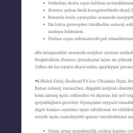
İstifadəçi dostu oyun lobbisi sevimlilərin
Aviator yalnız fərdi kompüterlərdə deyil, 
Bununla belə, oyunçular arasında ünsiyyə
Siz hətta provayder tərəfindən axtarış edə
saxlaya bilərsiniz.
Online oyun səltənətində pul vəsaitlərinin
«Bu istiqamətlər arasında məşhur oyunun istifad
fərqləndirən Aviator, iştirakçılar üçün ən yüksə
1xBet-də bu oyunu əhatə edən, qeydiyyat prosesin
📲 Mobil Giriş: Android Və Ios Cihazları Üçün Av
Rahat ödəniş variantları, diqqətli müştəri dəstə
həzz almaq üçün cəlbedici və əlçatan bir yol tə
qoşulduğunu göstərir. Oyunçular təyyarə təsadüf
digər kazino oyunları üçün təhlükəsiz və təhlük
etmək üçün məsuliyyətli qumar təcrübələrinə sa
Onun artan populyarlığı, online kazino o