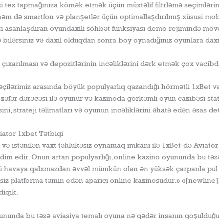
izi tez tapmağınıza kömək etmək üçün müxtəlif filtrləmə seçimlərin
həm də smartfon və planşetlər üçün optimallaşdırılmış xüsusi mobil
ti asanlaşdıran oyundaxili söhbət funksiyası demo rejimində möv
 bilərsiniz və daxil olduqdan sonra boy oynadığınız oyunlara daxi
 çıxarılması və depozitlərinin incəliklərini dərk etmək çox vacibdi
əçilərimiz arasında böyük populyarlıq qazandığı hörmətli 1xBet va
k zəfər dərəcəsi ilə öyünür və kazinoda görkəmli oyun cazibəsi stat
i, strateji təlimatları və oyunun incəliklərini əhatə edən əsas de
iator 1xbet Tətbiqi
yi və istənilən vaxt təhlükəsiz oynamaq imkanı ilə 1xBet-də Aviator
qdim edir. Onun artan populyarlığı, online kazino oyununda bu təz
i havaya qalxmazdan əvvəl mümkün olan ən yüksək çarpanla pul çı
əsiz platforma təmin edən aparıcı online kazinosudur.» «[newline
diqik.
yununda bu təzə aviasiya temalı oyuna nə qədər insanın qoşulduğu