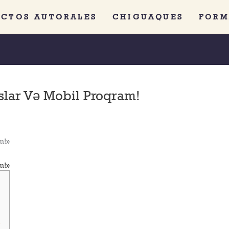
ECTOS AUTORALES
CHIGUAQUES
FORM
uslar Və Mobil Proqram!
m!»
m!»