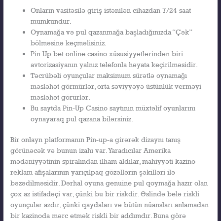
Onların vasitəsilə giriş istənilən cihazdan 7/24 saat
mümkündür.
Oynamağa və pul qazanmağa başladığınızda “Çək”
bölməsinə keçməlisiniz.
Pin Up bet online casino xüsusiyyətlərindən biri
avtorizasiyanın yalnız telefonla həyata keçirilməsidir.
Təcrübəli oyunçular maksimum sürətlə oynamağı
məsləhət görmürlər, orta səviyyəyə üstünlük verməyi
məsləhət görürlər.
Bu saytda Pin-Up Casino saytının müxtəlif oyunlarını
oynayaraq pul qazana bilərsiniz.
Bir onlayn platformanın Pin-up-a girərək dizaynı tanış
görünəcək və bunun izahı var. Yaradıcılar Amerika
mədəniyyətinin spiralından ilham aldılar, mahiyyəti kazino
reklam afişalarının yarıçılpaq gözəllərin şəkilləri ilə
bəzədilməsidir. Dərhal oyuna genuine pul qoymağa hazır olan
çox az istifadəçi var, çünki bu bir riskdir. Əslində belə riskli
oyunçular azdır, çünki qaydaları və bütün nüansları anlamadan
bir kazinoda mərc etmək riskli bir addımdır. Buna görə