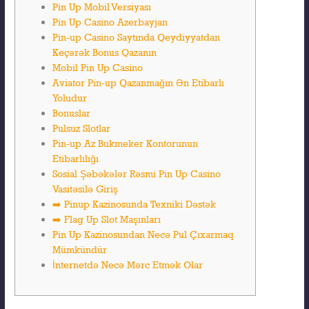
Pin Up Mobil Versiyası
Pin Up Casino Azerbayjan
Pin-up Casino Saytında Qeydiyyatdan
Keçərək Bonus Qazanın
Mobil Pin Up Casino
Aviator Pin-up Qazanmağın Ən Etibarlı
Yoludur
Bonuslar
Pulsuz Slotlar
Pin-up Az Bukmeker Kontorunun
Etibarlılığı
Sosial Şəbəkələr Rəsmi Pin Up Casino
Vasitəsilə Giriş
➡️ Pinup Kazinosunda Texniki Dəstək
➡️ Flag Up Slot Maşınları
Pin Up Kazinosundan Necə Pul Çıxarmaq
Mümkündür
İnternetdə Necə Mərc Etmək Olar