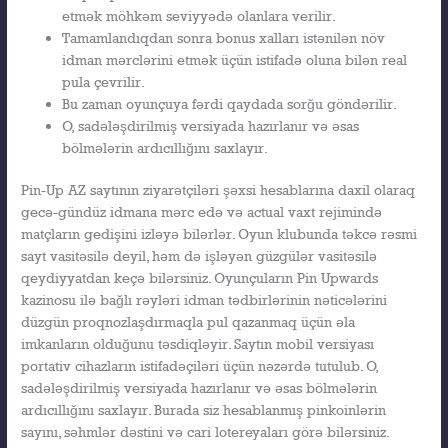
etmək möhkəm seviyyədə olanlara verilir.
Tamamlandıqdan sonra bonus xalları istənilən növ
idman mərclərini etmək üçün istifadə oluna bilən real
pula çevrilir.
Bu zaman oyunçuya fərdi qaydada sorğu göndərilir.
O, sadələşdirilmiş versiyada hazırlanır və əsas
bölmələrin ardıcıllığını saxlayır.
Pin-Up AZ saytının ziyarətçiləri şəxsi hesablarına daxil olaraq
gecə-gündüz idmana mərc edə və actual vaxt rejimində
matçların gedişini izləyə bilərlər. Oyun klubunda təkcə rəsmi
sayt vasitəsilə deyil, həm də işləyən güzgülər vasitəsilə
qeydiyyatdan keçə bilərsiniz. Oyunçuların Pin Upwards
kazinosu ilə bağlı rəyləri idman tədbirlərinin nəticələrini
düzgün proqnozlaşdırmaqla pul qazanmaq üçün əla
imkanların olduğunu təsdiqləyir. Saytın mobil versiyası
portativ cihazların istifadəçiləri üçün nəzərdə tutulub. O,
sadələşdirilmiş versiyada hazırlanır və əsas bölmələrin
ardıcıllığını saxlayır. Burada siz hesablanmış pinkoinlərin
sayını, səhmlər dəstini və cari lotereyaları görə bilərsiniz.