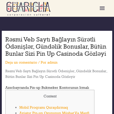
Ir
Men
al
contenido
prin
Rəsmi Veb Saytı Bağlayın️ Sürətli
Ödənişlər, Gündəlik Bonuslar, Bütün
Bunlar Sizi Pin Up Casinoda Gözləyi
Deja un comentario
/ Por
admin
Rəsmi Veb Saytı Bağlayın️ Sürətli Ödənişlər, Gündəlik Bonuslar,
Bütün Bunlar Sizi Pin Up Casinoda Gözləyir
Azərbaycanda Pin-up Bukmeker Kontorunun Icmalı
Content
Mobil Proqramı Quraşdırmaq
Aviator Pin-up Oyununun Müsbət Və Mənfi