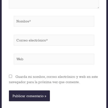
Nombre*
Correo
electrónico*
Web
Guarda mi nombre, correo electrónico y web en este
navegador para la próxima vez que comente.