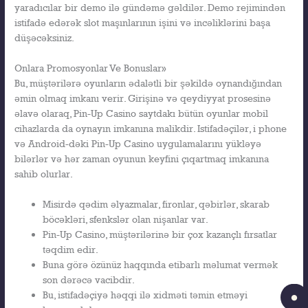
yaradıcılar bir demo ilə gündəmə gəldilər. Demo rejimindən
istifadə edərək slot maşınlarının işini və incəliklərini başa
düşəcəksiniz.
Onlara Promosyonlar Ve Bonuslar»
Bu, müştərilərə oyunların ədalətli bir şəkildə oynandığından
əmin olmaq imkanı verir. Girişinə və qeydiyyat prosesinə
əlavə olaraq, Pin-Up Casino saytdakı bütün oyunlar mobil
cihazlarda da oynayın imkanına malikdir. Istifadəçilər, i phone
və Android-dəki Pin-Up Casino uygulamalarını yükləyə
bilərlər və hər zaman oyunun keyfini çıqartmaq imkanına
sahib olurlar.
Misirdə qədim əlyazmalar, fironlar, qəbirlər, skarab
böcəkləri, sfenkslər olan nişanlar var.
Pin-Up Casino, müştərilərinə bir çox kazançlı fırsatlar
təqdim edir.
Buna görə özünüz haqqında etibarlı məlumat vermək
son dərəcə vacibdir.
Bu, istifadəçiyə həqqi ilə xidməti təmin etməyi