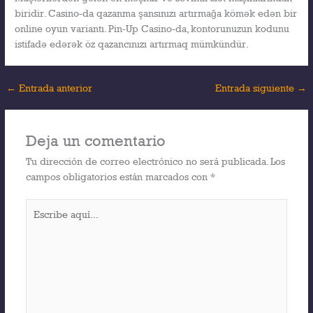
biridir. Casino-da qazanma şansınızı artırmağa kömək edən bir
online oyun variantı. Pin-Up Casino-da, kontorunuzun kodunu
istifadə edərək öz qazancınızı artırmaq mümkündür.
←
Entrada anterior
Entrada siguiente
→
Deja un comentario
Tu dirección de correo electrónico no será publicada.
Los
campos obligatorios están marcados con
*
Escribe
aquí...