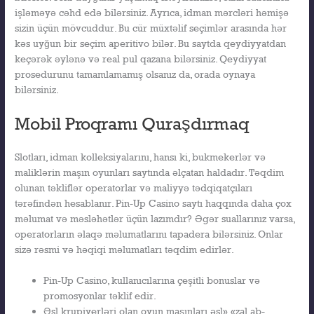
işləməyə cəhd edə bilərsiniz. Ayrıca, idman mərcləri həmişə
sizin üçün mövcuddur. Bu cür müxtəlif seçimlər arasında hər
kəs uyğun bir seçim aperitivo bilər. Bu saytda qeydiyyatdan
keçərək əylənə və real pul qazana bilərsiniz. Qeydiyyat
prosedurunu tamamlamamış olsanız da, orada oynaya
bilərsiniz.
Mobil Proqramı Quraşdırmaq
Slotları, idman kolleksiyalarını, hansı ki, bukmekerlər və
maliklərin maşın oyunları saytında əlçatan haldadır. Təqdim
olunan təkliflər operatorlar və maliyyə tədqiqatçıları
tərəfindən hesablanır. Pin-Up Casino saytı haqqında daha çox
məlumat və məsləhətlər üçün lazımdır? Əgər suallarınız varsa,
operatorların əlaqə məlumatlarını tapadera bilərsiniz. Onlar
sizə rəsmi və həqiqi məlumatları təqdim edirlər.
Pin-Up Casino, kullanıcılarına çeşitli bonuslar və
promosyonlar təklif edir.
Əsl krupiyerləri olan oyun maşınları əsl» «zal ab-