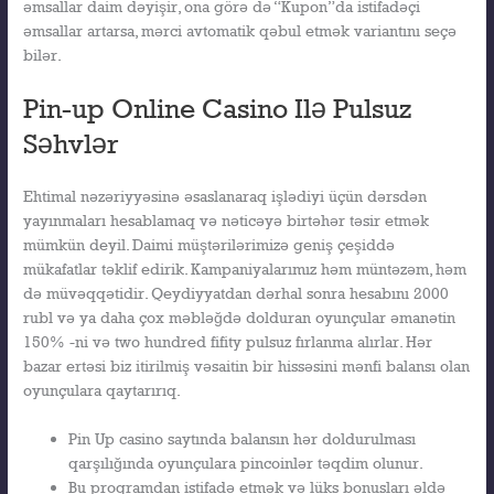
əmsallar daim dəyişir, ona görə də “Kupon”da istifadəçi
əmsallar artarsa, mərci avtomatik qəbul etmək variantını seçə
bilər.
Pin-up Online Casino Ilə Pulsuz
Səhvlər
Ehtimal nəzəriyyəsinə əsaslanaraq işlədiyi üçün dərsdən
yayınmaları hesablamaq və nəticəyə birtəhər təsir etmək
mümkün deyil. Daimi müştərilərimizə geniş çeşiddə
mükafatlar təklif edirik. Kampaniyalarımız həm müntəzəm, həm
də müvəqqətidir. Qeydiyyatdan dərhal sonra hesabını 2000
rubl və ya daha çox məbləğdə dolduran oyunçular əmanətin
150% -ni və two hundred fifity pulsuz fırlanma alırlar. Hər
bazar ertəsi biz itirilmiş vəsaitin bir hissəsini mənfi balansı olan
oyunçulara qaytarırıq.
Pin Up casino saytında balansın hər doldurulması
qarşılığında oyunçulara pincoinlər təqdim olunur.
Bu proqramdan istifadə etmək və lüks bonusları əldə