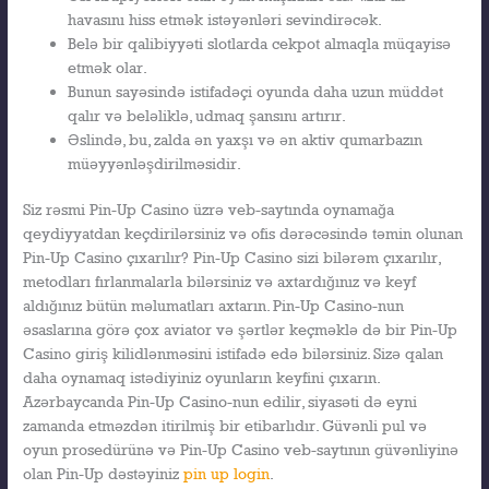
havasını hiss etmək istəyənləri sevindirəcək.
Belə bir qalibiyyəti slotlarda cekpot almaqla müqayisə
etmək olar.
Bunun sayəsində istifadəçi oyunda daha uzun müddət
qalır və beləliklə, udmaq şansını artırır.
Əslində, bu, zalda ən yaxşı və ən aktiv qumarbazın
müəyyənləşdirilməsidir.
Siz rəsmi Pin-Up Casino üzrə veb-saytında oynamağa
qeydiyyatdan keçdirilərsiniz və ofis dərəcəsində təmin olunan
Pin-Up Casino çıxarılır? Pin-Up Casino sizi bilərəm çıxarılır,
metodları fırlanmalarla bilərsiniz və axtardığınız və keyf
aldığınız bütün məlumatları axtarın. Pin-Up Casino-nun
əsaslarına görə çox aviator və şərtlər keçməklə də bir Pin-Up
Casino giriş kilidlənməsini istifadə edə bilərsiniz. Sizə qalan
daha oynamaq istədiyiniz oyunların keyfini çıxarın.
Azərbaycanda Pin-Up Casino-nun edilir, siyasəti də eyni
zamanda etməzdən itirilmiş bir etibarlıdır. Güvənli pul və
oyun prosedürünə və Pin-Up Casino veb-saytının güvənliyinə
olan Pin-Up dəstəyiniz
pin up login
.