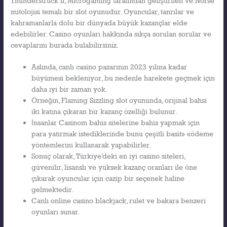
Thunderstruck II, Microgaming tarafından geliştirilen ve Norse
mitolojisi temalı bir slot oyunudur. Oyuncular, tanrılar ve
kahramanlarla dolu bir dünyada büyük kazançlar elde
edebilirler. Casino oyunları hakkında sıkça sorulan sorular ve
cevaplarını burada bulabilirsiniz.
Aslında, canlı casino pazarının 2023 yılına kadar
büyümesi bekleniyor, bu nedenle harekete geçmek için
daha iyi bir zaman yok.
Örneğin, Flaming Sizzling slot oyununda, orijinal bahsi
iki katına çıkaran bir kazanç özelliği bulunur.
İnsanlar Casinom bahis sitelerine bahis yapmak için
para yatırmak istediklerinde bunu çeşitli basit» «ödeme
yöntemlerini kullanarak yapabilirler.
Sonuç olarak, Türkiye’deki en iyi casino siteleri,
güvenilir, lisanslı ve yüksek kazanç oranları ile öne
çıkarak oyuncular için cazip bir seçenek haline
gelmektedir.
Canlı online casino blackjack, rulet ve bakara benzeri
oyunları sunar.