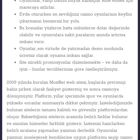
Oyuncular, vahşi batıda büyük kazançlar elde etmek için
maceraya atılırlar.
Evde otururken en sevdiğiniz casino oyunlarının keyfini
çıkarmanın benzersiz bir yolu.
Bu bonuslar yüzlerce hatta onbinlerce dolar değerinde
olabilir ve oyunculara nakit paralarını anında artırma
imkanı verir.
Oyunlar, em virtude de yatırmadan demo modunda
ücretsiz olarak oynama imkanı sağlar.
Site sürekli promosyonlar düzenlemekte – ve daha da
iyisi – bunlar tercihlerinize göre özelleştirilmiştir.
2009 yılında kurulan MostBet web sitesi, başlarda çevrimiçi
bahis şirketi olarak faaliyet göstermiş ve sonra casinoya
dönüşmüştür. Platform, yıllar içerisinde spor ve oyunlarda
yüksek» «oranlar sunmasıyla dikkat çekmiştir. Listelediğimizde
bulunan sitelerin tamamı kaliteli ve güvenilir platformlardan
oluşur. Bahsettiğimiz sitelerin arasında belirli farklar bulunur
ve sunulan hizmetler farklılık gösterir. Listemizi hazırlarken
belirli sıralama yapmadan yazımızı derledik. Oyuncular
yazımızı inceleyerek kendilerine uygun platformu seçip casino