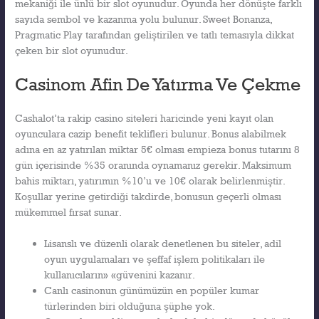
mekaniği ile ünlü bir slot oyunudur. Oyunda her dönüşte farklı
sayıda sembol ve kazanma yolu bulunur. Sweet Bonanza,
Pragmatic Play tarafından geliştirilen ve tatlı temasıyla dikkat
çeken bir slot oyunudur.
Casinom Afin De Yatırma Ve Çekme
Cashalot’ta rakip casino siteleri haricinde yeni kayıt olan
oyunculara cazip benefit teklifleri bulunur. Bonus alabilmek
adına en az yatırılan miktar 5€ olması empieza bonus tutarını 8
gün içerisinde %35 oranında oynamanız gerekir. Maksimum
bahis miktarı, yatırımın %10’u ve 10€ olarak belirlenmiştir.
Koşullar yerine getirdiği takdirde, bonusun geçerli olması
mükemmel fırsat sunar.
Lisanslı ve düzenli olarak denetlenen bu siteler, adil
oyun uygulamaları ve şeffaf işlem politikaları ile
kullanıcıların» «güvenini kazanır.
Canlı casinonun günümüzün en popüler kumar
türlerinden biri olduğuna şüphe yok.