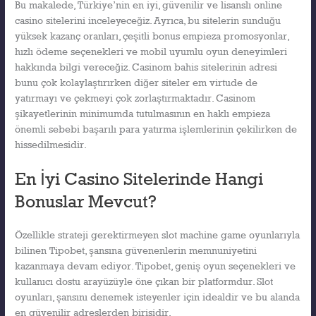
Bu makalede, Türkiye’nin en iyi, güvenilir ve lisanslı online
casino sitelerini inceleyeceğiz. Ayrıca, bu sitelerin sunduğu
yüksek kazanç oranları, çeşitli bonus empieza promosyonlar,
hızlı ödeme seçenekleri ve mobil uyumlu oyun deneyimleri
hakkında bilgi vereceğiz. Casinom bahis sitelerinin adresi
bunu çok kolaylaştırırken diğer siteler em virtude de
yatırmayı ve çekmeyi çok zorlaştırmaktadır. Casinom
şikayetlerinin minimumda tutulmasının en haklı empieza
önemli sebebi başarılı para yatırma işlemlerinin çekilirken de
hissedilmesidir.
En İyi Casino Sitelerinde Hangi
Bonuslar Mevcut?
Özellikle strateji gerektirmeyen slot machine game oyunlarıyla
bilinen Tipobet, şansına güvenenlerin memnuniyetini
kazanmaya devam ediyor. Tipobet, geniş oyun seçenekleri ve
kullanıcı dostu arayüzüyle öne çıkan bir platformdur. Slot
oyunları, şansını denemek isteyenler için idealdir ve bu alanda
en güvenilir adreslerden birisidir.