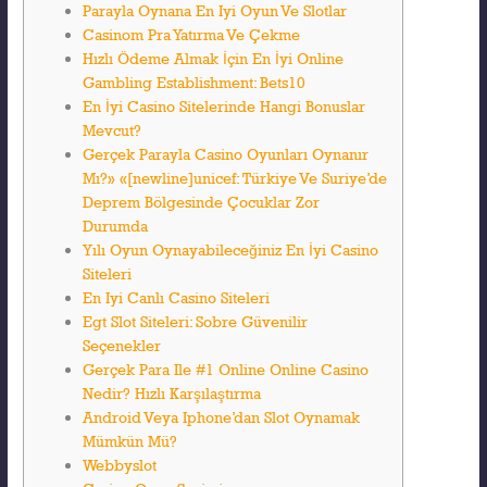
Parayla Oynana En Iyi Oyun Ve Slotlar
Casinom Pra Yatırma Ve Çekme
Hızlı Ödeme Almak İçin En İyi Online
Gambling Establishment: Bets10
En İyi Casino Sitelerinde Hangi Bonuslar
Mevcut?
Gerçek Parayla Casino Oyunları Oynanır
Mı?» «[newline]unicef: Türkiye Ve Suriye’de
Deprem Bölgesinde Çocuklar Zor
Durumda
Yılı Oyun Oynayabileceğiniz En İyi Casino
Siteleri
En Iyi Canlı Casino Siteleri
Egt Slot Siteleri: Sobre Güvenilir
Seçenekler
Gerçek Para Ile #1 Online Online Casino
Nedir? Hızlı Karşılaştırma
Android Veya Iphone’dan Slot Oynamak
Mümkün Mü?
Webbyslot