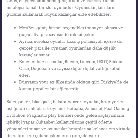
Gods, Playtech tarafından geliştirilen ve klassisk Yunan
mitolojisi temalı bir slot oyunudur. Oyuncular, tanrıların
gücünü kullanarak büyük kazançlar elde edebilirler.
MostBet, geniş hizmet seçenekleri sunuyor olması ve
güçlü altyapısı sayesinde dikkat çeker.
Ayrıca, ücretsiz oyunlar kazanç potansiyeli içerse de,
gerçek para ile oynanan oyunlardan daha düşük
kazançlar sunar.
En iyi online casinolar, Bitcoin, Litecoin, USDT, Bitcoin
Cash, Dogecoin ve sayısız diğer dijital varlığı kabul
eder.
Dünyanın your ex ülkesinde olduğu gibi Türkiye’de de
kumar popüler bir eğlencedir.
Rulet, poker, blackjack, bakara benzeri oyunlar, krupiyerler
eşliğinde canlı olarak oynanır. Betbaba, Amusnet, Real Gaming,
Evolution, Pragmatic play benzeri önde gelen sağlayıcılarla
işbirliği yapar. Sultanbet, kullanıcılarına çeşitli ödeme
yöntemleri sunar ve oyuncular hesaplarına kolayca em virtude
de yatırma ve çekme işlemlerini gerçekleştirir.