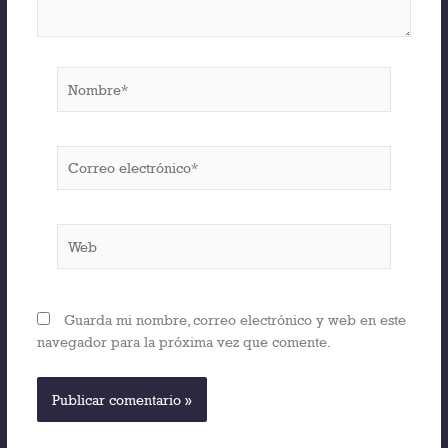
Nombre*
Correo
electrónico*
Web
Guarda mi nombre, correo electrónico y web en este
navegador para la próxima vez que comente.