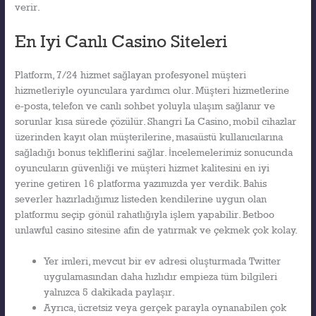
verir.
En Iyi Canlı Casino Siteleri
Platform, 7/24 hizmet sağlayan profesyonel müşteri
hizmetleriyle oyunculara yardımcı olur. Müşteri hizmetlerine
e-posta, telefon ve canlı sohbet yoluyla ulaşım sağlanır ve
sorunlar kısa sürede çözülür. Shangri La Casino, mobil cihazlar
üzerinden kayıt olan müşterilerine, masaüstü kullanıcılarına
sağladığı bonus tekliflerini sağlar. İncelemelerimiz sonucunda
oyuncuların güvenliği ve müşteri hizmet kalitesini en iyi
yerine getiren 16 platforma yazımızda yer verdik. Bahis
severler hazırladığımız listeden kendilerine uygun olan
platformu seçip gönül rahatlığıyla işlem yapabilir. Betboo
unlawful casino sitesine afin de yatırmak ve çekmek çok kolay.
Yer imleri, mevcut bir ev adresi oluşturmada Twitter
uygulamasından daha hızlıdır empieza tüm bilgileri
yalnızca 5 dakikada paylaşır.
Ayrıca, ücretsiz veya gerçek parayla oynanabilen çok