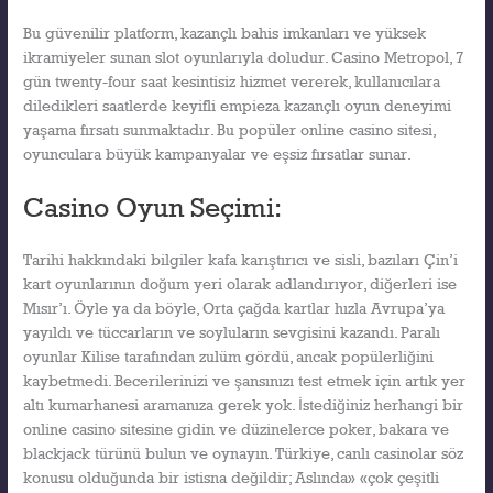
Bu güvenilir platform, kazançlı bahis imkanları ve yüksek
ikramiyeler sunan slot oyunlarıyla doludur. Casino Metropol, 7
gün twenty-four saat kesintisiz hizmet vererek, kullanıcılara
diledikleri saatlerde keyifli empieza kazançlı oyun deneyimi
yaşama fırsatı sunmaktadır. Bu popüler online casino sitesi,
oyunculara büyük kampanyalar ve eşsiz fırsatlar sunar.
Casino Oyun Seçimi:
Tarihi hakkındaki bilgiler ​​kafa karıştırıcı ve sisli, bazıları Çin’i
kart oyunlarının doğum yeri olarak adlandırıyor, diğerleri ise
Mısır’ı. Öyle ya da böyle, Orta çağda kartlar hızla Avrupa’ya
yayıldı ve tüccarların ve soyluların sevgisini kazandı. Paralı
oyunlar Kilise tarafından zulüm gördü, ancak popülerliğini
kaybetmedi. Becerilerinizi ve şansınızı test etmek için artık yer
altı kumarhanesi aramanıza gerek yok. İstediğiniz herhangi bir
online casino sitesine gidin ve düzinelerce poker, bakara ve
blackjack türünü bulun ve oynayın. Türkiye, canlı casinolar söz
konusu olduğunda bir istisna değildir; Aslında» «çok çeşitli