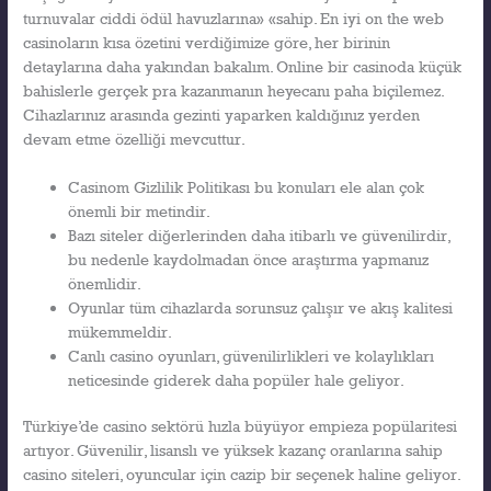
turnuvalar ciddi ödül havuzlarına» «sahip. En iyi on the web
casinoların kısa özetini verdiğimize göre, her birinin
detaylarına daha yakından bakalım. Online bir casinoda küçük
bahislerle gerçek pra kazanmanın heyecanı paha biçilemez.
Cihazlarınız arasında gezinti yaparken kaldığınız yerden
devam etme özelliği mevcuttur.
Casinom Gizlilik Politikası bu konuları ele alan çok
önemli bir metindir.
Bazı siteler diğerlerinden daha itibarlı ve güvenilirdir,
bu nedenle kaydolmadan önce araştırma yapmanız
önemlidir.
Oyunlar tüm cihazlarda sorunsuz çalışır ve akış kalitesi
mükemmeldir.
Canlı casino oyunları, güvenilirlikleri ve kolaylıkları
neticesinde giderek daha popüler hale geliyor.
Türkiye’de casino sektörü hızla büyüyor empieza popülaritesi
artıyor. Güvenilir, lisanslı ve yüksek kazanç oranlarına sahip
casino siteleri, oyuncular için cazip bir seçenek haline geliyor.